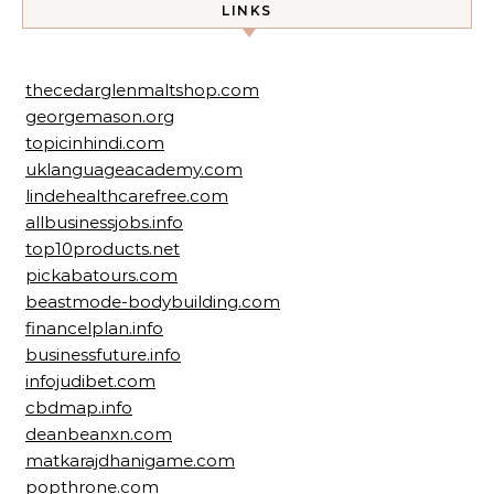
LINKS
thecedarglenmaltshop.com
georgemason.org
topicinhindi.com
uklanguageacademy.com
lindehealthcarefree.com
allbusinessjobs.info
top10products.net
pickabatours.com
beastmode-bodybuilding.com
financelplan.info
businessfuture.info
infojudibet.com
cbdmap.info
deanbeanxn.com
matkarajdhanigame.com
popthrone.com