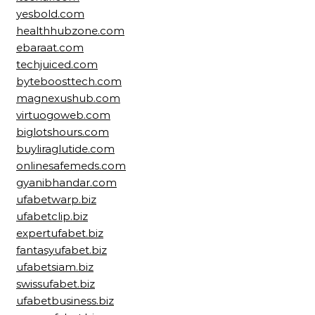
yesbold.com
healthhubzone.com
ebaraat.com
techjuiced.com
byteboosttech.com
magnexushub.com
virtuogoweb.com
biglotshours.com
buyliraglutide.com
onlinesafemeds.com
gyanibhandar.com
ufabetwarp.biz
ufabetclip.biz
expertufabet.biz
fantasyufabet.biz
ufabetsiam.biz
swissufabet.biz
ufabetbusiness.biz