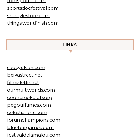
romsportal.com
sportsdocfestival.com
shestylestore.com
thingsiwontfinish.com
LINKS
saucyukiah.com
beikastreet.net
filmizlettir.net
ourmultiworlds.com
cooncreekclub.org
pegpufftimes.com
celestia-arts.com
forumchampions.com
bluebargames.com
festivaldelamalou.com