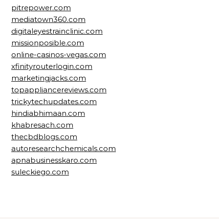
pitrepower.com
mediatown360.com
digitaleyestrainclinic.com
missionposible.com
online-casinos-vegas.com
xfinityrouterlogin.com
marketingjacks.com
topappliancereviews.com
trickytechupdates.com
hindiabhimaan.com
khabresach.com
thecbdblogs.com
autoresearchchemicals.com
apnabusinesskaro.com
suleckiego.com