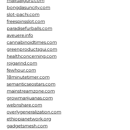
maxualguru.com
bongdasuncity.com
slot-pachi.com
freespinsslot.com
paradisefurballs.com
aveuere.info
cannabinoidtimes.com
greenproductsgui.com
healthconcerning.com
rojgarind.com
fewhour.com
18minutetimer.com
semanticseostars.com
mainstreamzone.com
growmarijuanas.com
webnshare.com
overlygeneralization.com
ethiopianetwork.org
gadgetsmesh.com