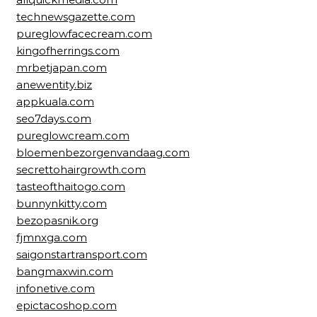
technewsgazette.com
pureglowfacecream.com
kingofherrings.com
mrbetjapan.com
anewentity.biz
appkuala.com
seo7days.com
pureglowcream.com
bloemenbezorgenvandaag.com
secrettohairgrowth.com
tasteofthaitogo.com
bunnynkitty.com
bezopasnik.org
fjmnxga.com
saigonstartransport.com
bangmaxwin.com
infonetive.com
epictacoshop.com