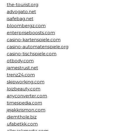
the-tourist.org
advogato.net
isafebag.net
bloombergz.com
enterpriseboosts.com
casino-kartenspiele.com
casino-automatenspiele.org
casino-tischspiele.com
otbody.com
jamestrust.net
trenz24.com
skipworking.com
loizbeauty.com
anyconverter.com
timespedia.com
jejakkrismon.com
diemthole.biz
ufabetkk.com
allquickmedia.com