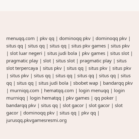
menuqq.com
|
pkv qq
|
dominoqq pkv
|
dominoqq pkv
|
situs qq
|
situs qq
|
situs qq
|
situs pkv games
|
situs pkv
|
slot luar negeri
|
situs judi bola
|
pkv games
|
situs slot
|
pragmatic play
|
slot
|
situs slot
|
pragmatic play
|
situs
slot terpercaya
|
situs pkv
|
situs qq
|
situs pkv
|
situs pkv
|
situs pkv
|
situs qq
|
situs qq
|
situs qq
|
situs qq
|
situs
qq
|
situs qq
|
situs judi bola
|
sbobet wap
|
bandarqq pkv
|
murniqq.com
|
hematqq.com
|
login menuqq
|
login
murniqq
|
login hematqq
|
pkv games
|
qq poker
|
bandarqq pkv
|
situs qq
|
slot gacor
|
slot gacor
|
slot
gacor
|
dominoqq pkv
|
situs qq
|
pkv qq
|
jurusqq.pkvgamesresmi.org