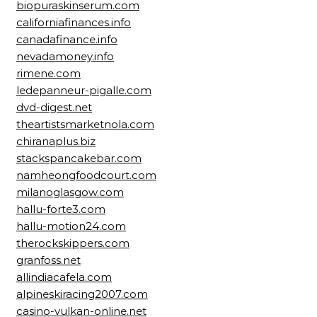
biopuraskinserum.com
californiafinances.info
canadafinance.info
nevadamoney.info
rimene.com
ledepanneur-pigalle.com
dvd-digest.net
theartistsmarketnola.com
chiranaplus.biz
stackspancakebar.com
namheongfoodcourt.com
milanoglasgow.com
hallu-forte3.com
hallu-motion24.com
therockskippers.com
granfoss.net
allindiacafela.com
alpineskiracing2007.com
casino-vulkan-online.net