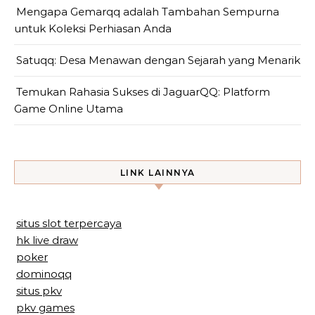
Mengapa Gemarqq adalah Tambahan Sempurna
untuk Koleksi Perhiasan Anda
Satuqq: Desa Menawan dengan Sejarah yang Menarik
Temukan Rahasia Sukses di JaguarQQ: Platform
Game Online Utama
LINK LAINNYA
situs slot terpercaya
hk live draw
poker
dominoqq
situs pkv
pkv games