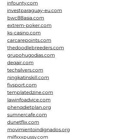
infounty.com
investparaguay-eu.com
bwc88asia.com
extrem-poker.com
ks-casino.com
carcarepoints.com
thedoodlebreeders.com
grupohugodias.com
deqair.com
techsilvers.com
ningkatinskill.com
fivsport.com
templatedzine.com
lawinfoadvice.com
phenqdietplan.org
sumnercafe.com
dunetflix.com
movimientoindignados.org
milfxxxpussy.com