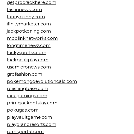
getprocrackhere.com
fastinnews.com
fannybanny.com
ifinitymarketer.com
jackpotkoning.com
modlinknetworks.com
longtimenewz.com
luckysportss.com
luckpeakplay.com
usamicronews.com
grofashion.com
pokemongoevolutioncalc.com
phishingbase.com
racegamings.com
primejackpotstay.com
pokugaa.com
playvaultgame.com
playgrandresorts.com
romsportal.com