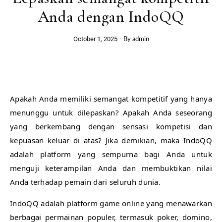
Anda dengan IndoQQ
October 1, 2025
- By
admin
Apakah Anda memiliki semangat kompetitif yang hanya
menunggu untuk dilepaskan? Apakah Anda seseorang
yang berkembang dengan sensasi kompetisi dan
kepuasan keluar di atas? Jika demikian, maka IndoQQ
adalah platform yang sempurna bagi Anda untuk
menguji keterampilan Anda dan membuktikan nilai
Anda terhadap pemain dari seluruh dunia.
IndoQQ adalah platform game online yang menawarkan
berbagai permainan populer, termasuk poker, domino,