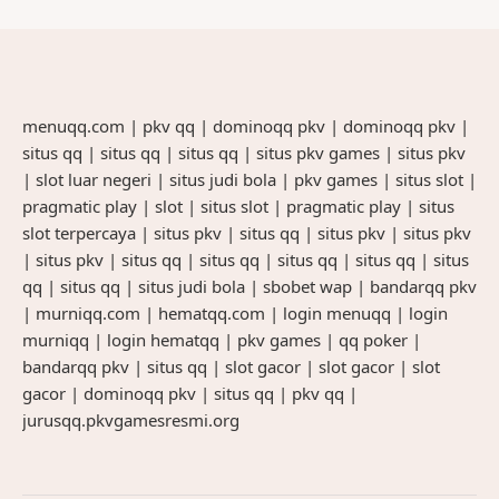
menuqq.com
|
pkv qq
|
dominoqq pkv
|
dominoqq pkv
|
situs qq
|
situs qq
|
situs qq
|
situs pkv games
|
situs pkv
|
slot luar negeri
|
situs judi bola
|
pkv games
|
situs slot
|
pragmatic play
|
slot
|
situs slot
|
pragmatic play
|
situs
slot terpercaya
|
situs pkv
|
situs qq
|
situs pkv
|
situs pkv
|
situs pkv
|
situs qq
|
situs qq
|
situs qq
|
situs qq
|
situs
qq
|
situs qq
|
situs judi bola
|
sbobet wap
|
bandarqq pkv
|
murniqq.com
|
hematqq.com
|
login menuqq
|
login
murniqq
|
login hematqq
|
pkv games
|
qq poker
|
bandarqq pkv
|
situs qq
|
slot gacor
|
slot gacor
|
slot
gacor
|
dominoqq pkv
|
situs qq
|
pkv qq
|
jurusqq.pkvgamesresmi.org