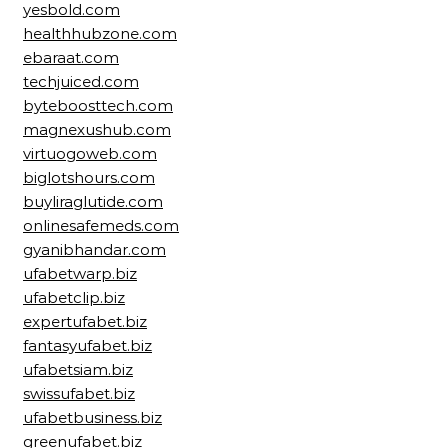
yesbold.com
healthhubzone.com
ebaraat.com
techjuiced.com
byteboosttech.com
magnexushub.com
virtuogoweb.com
biglotshours.com
buyliraglutide.com
onlinesafemeds.com
gyanibhandar.com
ufabetwarp.biz
ufabetclip.biz
expertufabet.biz
fantasyufabet.biz
ufabetsiam.biz
swissufabet.biz
ufabetbusiness.biz
greenufabet.biz