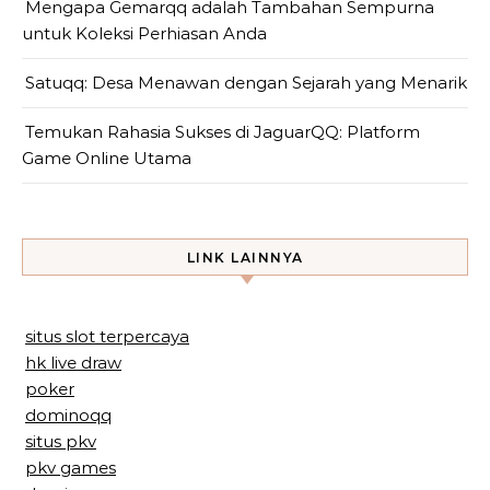
Mengapa Gemarqq adalah Tambahan Sempurna
untuk Koleksi Perhiasan Anda
Satuqq: Desa Menawan dengan Sejarah yang Menarik
Temukan Rahasia Sukses di JaguarQQ: Platform
Game Online Utama
LINK LAINNYA
situs slot terpercaya
hk live draw
poker
dominoqq
situs pkv
pkv games