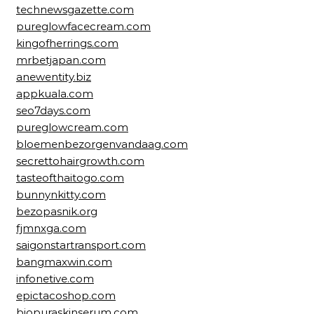
technewsgazette.com
pureglowfacecream.com
kingofherrings.com
mrbetjapan.com
anewentity.biz
appkuala.com
seo7days.com
pureglowcream.com
bloemenbezorgenvandaag.com
secrettohairgrowth.com
tasteofthaitogo.com
bunnynkitty.com
bezopasnik.org
fjmnxga.com
saigonstartransport.com
bangmaxwin.com
infonetive.com
epictacoshop.com
biopuraskinserum.com