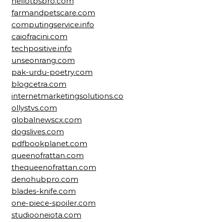
hellotbsbro.com
farmandpetscare.com
computingservice.info
caiofracini.com
techpositive.info
unseonrang.com
pak-urdu-poetry.com
blogcetra.com
internetmarketingsolutions.co
ollystvs.com
globalnewscx.com
dogslives.com
pdfbookplanet.com
queenofrattan.com
thequeenofrattan.com
denohubpro.com
blades-knife.com
one-piece-spoiler.com
studiooneiota.com