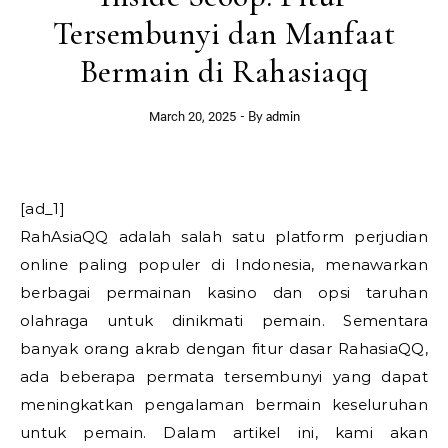
Tersembunyi dan Manfaat
Bermain di Rahasiaqq
March 20, 2025
- By
admin
[ad_1]
RahAsiaQQ adalah salah satu platform perjudian
online paling populer di Indonesia, menawarkan
berbagai permainan kasino dan opsi taruhan
olahraga untuk dinikmati pemain. Sementara
banyak orang akrab dengan fitur dasar RahasiaQQ,
ada beberapa permata tersembunyi yang dapat
meningkatkan pengalaman bermain keseluruhan
untuk pemain. Dalam artikel ini, kami akan