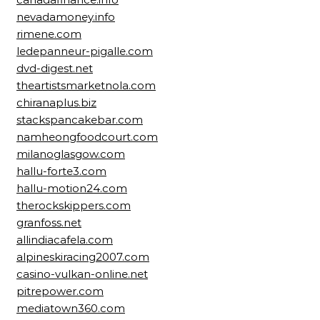
nevadamoney.info
rimene.com
ledepanneur-pigalle.com
dvd-digest.net
theartistsmarketnola.com
chiranaplus.biz
stackspancakebar.com
namheongfoodcourt.com
milanoglasgow.com
hallu-forte3.com
hallu-motion24.com
therockskippers.com
granfoss.net
allindiacafela.com
alpineskiracing2007.com
casino-vulkan-online.net
pitrepower.com
mediatown360.com