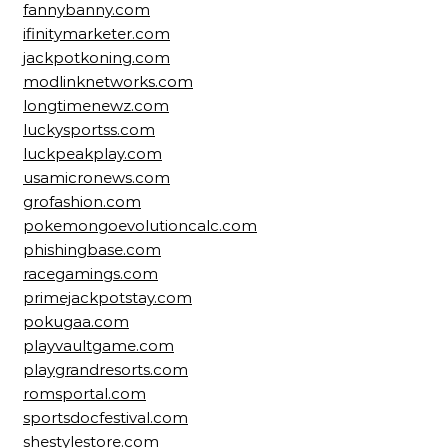
fannybanny.com
ifinitymarketer.com
jackpotkoning.com
modlinknetworks.com
longtimenewz.com
luckysportss.com
luckpeakplay.com
usamicronews.com
grofashion.com
pokemongoevolutioncalc.com
phishingbase.com
racegamings.com
primejackpotstay.com
pokugaa.com
playvaultgame.com
playgrandresorts.com
romsportal.com
sportsdocfestival.com
shestylestore.com