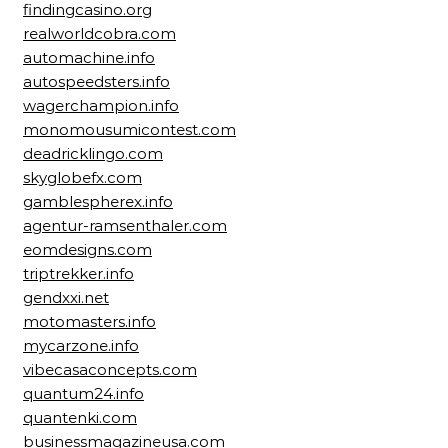
findingcasino.org
realworldcobra.com
automachine.info
autospeedsters.info
wagerchampion.info
monomousumicontest.com
deadricklingo.com
skyglobefx.com
gamblespherex.info
agentur-ramsenthaler.com
eomdesigns.com
triptrekker.info
gendxxi.net
motomasters.info
mycarzone.info
vibecasaconcepts.com
quantum24.info
quantenki.com
businessmagazineusa.com