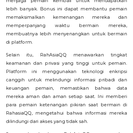
menjaga pemain kembali untuk mendapatkan
lebih banyak. Bonus ini dapat membantu pemain
memaksimalkan kemenangan mereka dan
memperpanjang waktu bermain mereka,
membuatnya lebih menyenangkan untuk bermain
di platform.
Selain itu, RahAsiaQQ menawarkan tingkat
keamanan dan privasi yang tinggi untuk pemain.
Platform ini menggunakan teknologi enkripsi
canggih untuk melindungi informasi pribadi dan
keuangan pemain, memastikan bahwa data
mereka aman dan aman setiap saat. Ini memberi
para pemain ketenangan pikiran saat bermain di
RahasiaQQ, mengetahui bahwa informasi mereka
dilindungi dari akses yang tidak sah.