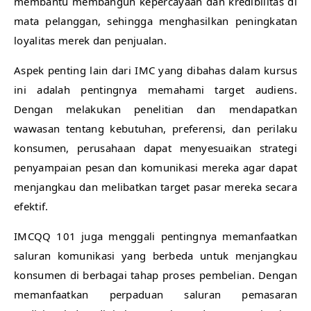
membantu membangun kepercayaan dan kredibilitas di
mata pelanggan, sehingga menghasilkan peningkatan
loyalitas merek dan penjualan.
Aspek penting lain dari IMC yang dibahas dalam kursus
ini adalah pentingnya memahami target audiens.
Dengan melakukan penelitian dan mendapatkan
wawasan tentang kebutuhan, preferensi, dan perilaku
konsumen, perusahaan dapat menyesuaikan strategi
penyampaian pesan dan komunikasi mereka agar dapat
menjangkau dan melibatkan target pasar mereka secara
efektif.
IMCQQ 101 juga menggali pentingnya memanfaatkan
saluran komunikasi yang berbeda untuk menjangkau
konsumen di berbagai tahap proses pembelian. Dengan
memanfaatkan perpaduan saluran pemasaran