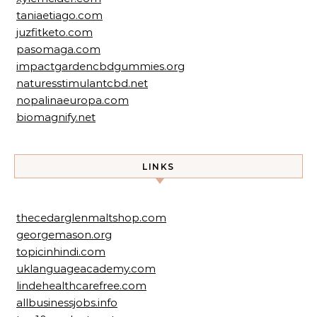
taniaetiago.com
juzfitketo.com
pasomaga.com
impactgardencbdgummies.org
naturesstimulantcbd.net
nopalinaeuropa.com
biomagnify.net
LINKS
thecedarglenmaltshop.com
georgemason.org
topicinhindi.com
uklanguageacademy.com
lindehealthcarefree.com
allbusinessjobs.info