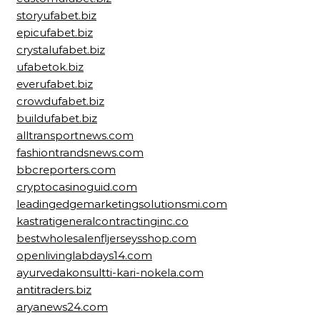
storyufabet.biz
epicufabet.biz
crystalufabet.biz
ufabetok.biz
everufabet.biz
crowdufabet.biz
buildufabet.biz
alltransportnews.com
fashiontrandsnews.com
bbcreporters.com
cryptocasinoguid.com
leadingedgemarketingsolutionsmi.com
kastratigeneralcontractinginc.co
bestwholesalenfljerseysshop.com
openlivinglabdays14.com
ayurvedakonsultti-kari-nokela.com
antitraders.biz
aryanews24.com