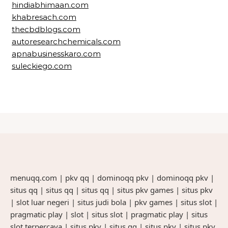
hindiabhimaan.com
khabresach.com
thecbdblogs.com
autoresearchchemicals.com
apnabusinesskaro.com
suleckiego.com
menuqq.com
|
pkv qq
|
dominoqq pkv
|
dominoqq pkv
|
situs qq
|
situs qq
|
situs qq
|
situs pkv games
|
situs pkv
|
slot luar negeri
|
situs judi bola
|
pkv games
|
situs slot
|
pragmatic play
|
slot
|
situs slot
|
pragmatic play
|
situs
slot terpercaya
|
situs pkv
|
situs qq
|
situs pkv
|
situs pkv