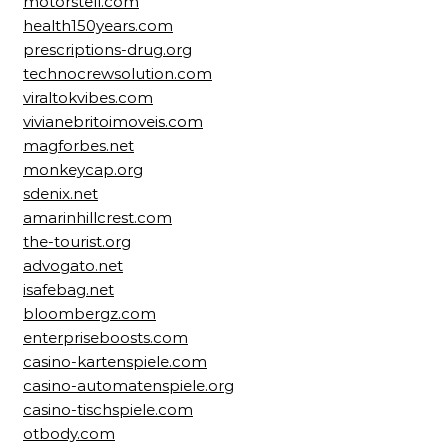
motorstell.com
health150years.com
prescriptions-drug.org
technocrewsolution.com
viraltokvibes.com
vivianebritoimoveis.com
magforbes.net
monkeycap.org
sdenix.net
amarinhillcrest.com
the-tourist.org
advogato.net
isafebag.net
bloombergz.com
enterpriseboosts.com
casino-kartenspiele.com
casino-automatenspiele.org
casino-tischspiele.com
otbody.com