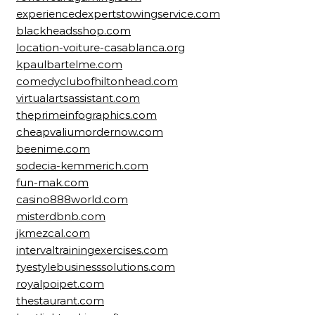
experiencedexpertstowingservice.com
blackheadsshop.com
location-voiture-casablanca.org
kpaulbartelme.com
comedyclubofhiltonhead.com
virtualartsassistant.com
theprimeinfographics.com
cheapvaliumordernow.com
beenime.com
sodecia-kemmerich.com
fun-mak.com
casino888world.com
misterdbnb.com
jkmezcal.com
intervaltrainingexercises.com
tyestylebusinesssolutions.com
royalpoipet.com
thestaurant.com