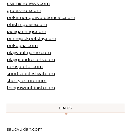
usamicronews.com
grofashion.com
pokemongoevolutioncalc.com
phishingbase.com
racegamings.com
primejackpotstay.com
pokugaa.com
playvaultgame.com
playgrandresorts.com
romsportal.com
sportsdocfestival.com
shestylestore.com
thingsiwontfinish.com
LINKS
saucyukiah.com