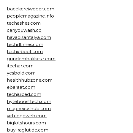
baeckereiweber.com
peoplemagazine.info
techashes.com
canyouwash.co
havadisantalya.com
techdtimes.com
techieboot.com
gundembalikesir.com
itechar.com
yesbold.com
healthhubzone.com
ebaraat.com
techjuiced.com
byteboosttech.com
magnexushub.com
virtuogoweb.com
biglotshours.com
buyliraglutide.com