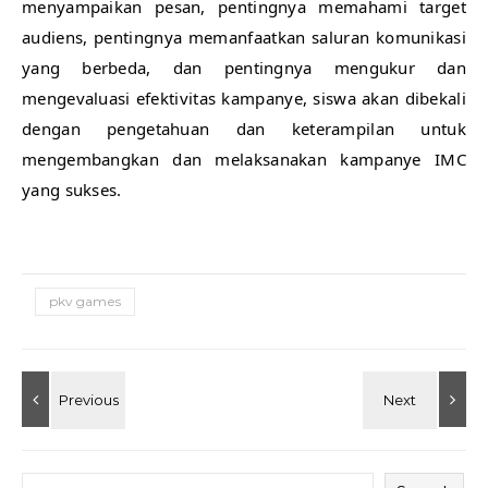
menyampaikan pesan, pentingnya memahami target
audiens, pentingnya memanfaatkan saluran komunikasi
yang berbeda, dan pentingnya mengukur dan
mengevaluasi efektivitas kampanye, siswa akan dibekali
dengan pengetahuan dan keterampilan untuk
mengembangkan dan melaksanakan kampanye IMC
yang sukses.
pkv games