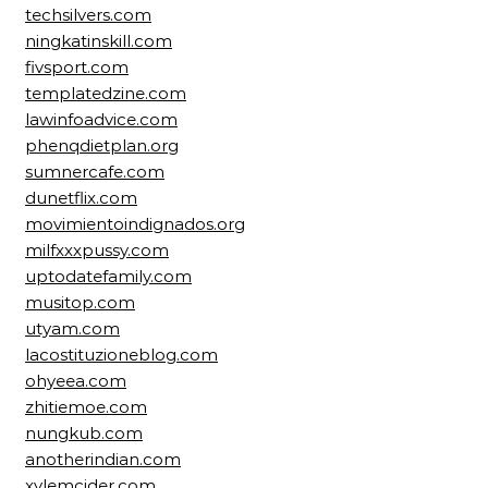
techsilvers.com
ningkatinskill.com
fivsport.com
templatedzine.com
lawinfoadvice.com
phenqdietplan.org
sumnercafe.com
dunetflix.com
movimientoindignados.org
milfxxxpussy.com
uptodatefamily.com
musitop.com
utyam.com
lacostituzioneblog.com
ohyeea.com
zhitiemoe.com
nungkub.com
anotherindian.com
xylemcider.com