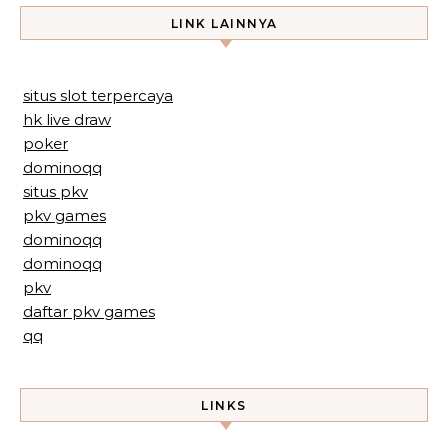
LINK LAINNYA
situs slot terpercaya
hk live draw
poker
dominoqq
situs pkv
pkv games
dominoqq
dominoqq
pkv
daftar pkv games
qq
LINKS