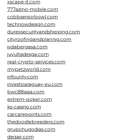
xscape-it.com
777azino-mobile.com
cobbseniorbowl.com
technowdesign.com
durexsecurityandshipping.com
cityroofingandplannig.com
ivdabergasa.com
juyultadesga.com
real-crypto-services.com
mypetzworld.com
infounty.com
investparaguay-eu.com
bwc88asia.com
extrem-poker.com
ks-casino.com
carcarepoints.com
thedoodlebreeders.com
grupohugodias.com
deqair.com