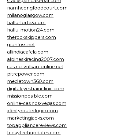
stackspancakebar.com
namheongfoodcourt.com
milanoglasgow.com
hallu-forte3.com
hallu-motion24.com
therockskippers.com
granfoss.net
allindiacafela.com
alpineskiracing2007.com
casino-vulkan-online.net
pitrepower.com
mediatown360.com
digitaleyestrainclinic.com
missionposible.com
online-casinos-vegas.com
xfinityrouterlogin.com
marketingjacks.com
topappliancereviews.com
trickytechupdates.com