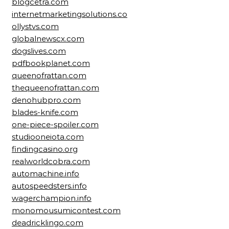
blogcetra.com
internetmarketingsolutions.co
ollystvs.com
globalnewscx.com
dogslives.com
pdfbookplanet.com
queenofrattan.com
thequeenofrattan.com
denohubpro.com
blades-knife.com
one-piece-spoiler.com
studiooneiota.com
findingcasino.org
realworldcobra.com
automachine.info
autospeedsters.info
wagerchampion.info
monomousumicontest.com
deadricklingo.com