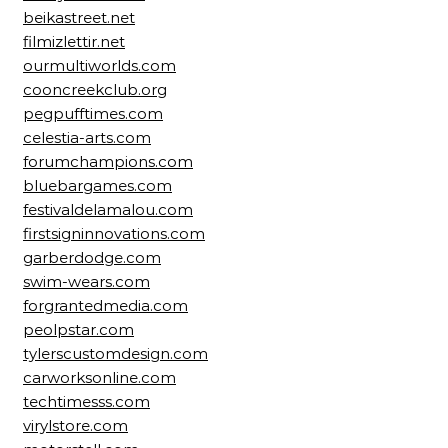
beikastreet.net
filmizlettir.net
ourmultiworlds.com
cooncreekclub.org
pegpufftimes.com
celestia-arts.com
forumchampions.com
bluebargames.com
festivaldelamalou.com
firstsigninnovations.com
garberdodge.com
swim-wears.com
forgrantedmedia.com
peolpstar.com
tylerscustomdesign.com
carworksonline.com
techtimesss.com
virylstore.com