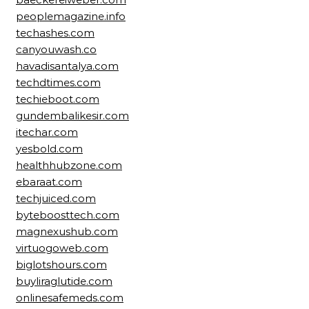
peoplemagazine.info
techashes.com
canyouwash.co
havadisantalya.com
techdtimes.com
techieboot.com
gundembalikesir.com
itechar.com
yesbold.com
healthhubzone.com
ebaraat.com
techjuiced.com
byteboosttech.com
magnexushub.com
virtuogoweb.com
biglotshours.com
buyliraglutide.com
onlinesafemeds.com