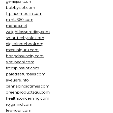
geniejaar.com
bobbyslot.com
11placemoulin.com
mintz360.com
mohob.net
weightlossprodigy.com
smarttechyinfo.com
digitalnotebook.org
maxualguru.com
bongdasuncity.com
slot-pachi.com
freespinsslot.com
paradisefurballs.com
aveuere.info
cannabinoidtimes.com
greenproductsgui.com
healthconcerning.com
rojgarind.com
fewhour.com