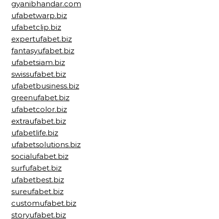
gyanibhandar.com
ufabetwarp.biz
ufabetclip.biz
expertufabet.biz
fantasyufabet.biz
ufabetsiam.biz
swissufabet.biz
ufabetbusiness.biz
greenufabet.biz
ufabetcolor.biz
extraufabet.biz
ufabetlife.biz
ufabetsolutions.biz
socialufabet.biz
surfufabet.biz
ufabetbest.biz
sureufabet.biz
customufabet.biz
storyufabet.biz