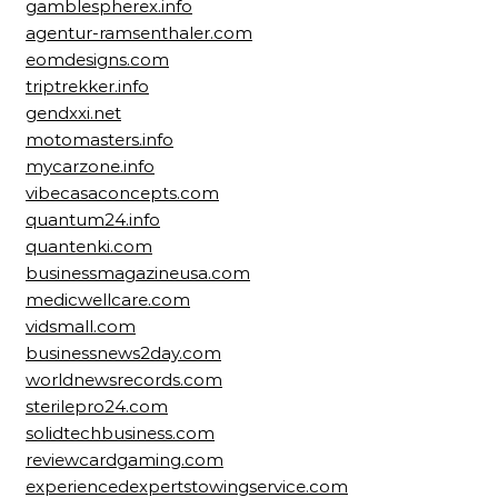
gamblespherex.info
agentur-ramsenthaler.com
eomdesigns.com
triptrekker.info
gendxxi.net
motomasters.info
mycarzone.info
vibecasaconcepts.com
quantum24.info
quantenki.com
businessmagazineusa.com
medicwellcare.com
vidsmall.com
businessnews2day.com
worldnewsrecords.com
sterilepro24.com
solidtechbusiness.com
reviewcardgaming.com
experiencedexpertstowingservice.com