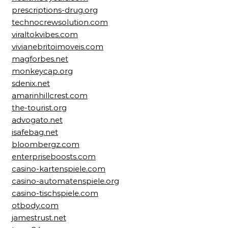
prescriptions-drug.org
technocrewsolution.com
viraltokvibes.com
vivianebritoimoveis.com
magforbes.net
monkeycap.org
sdenix.net
amarinhillcrest.com
the-tourist.org
advogato.net
isafebag.net
bloombergz.com
enterpriseboosts.com
casino-kartenspiele.com
casino-automatenspiele.org
casino-tischspiele.com
otbody.com
jamestrust.net