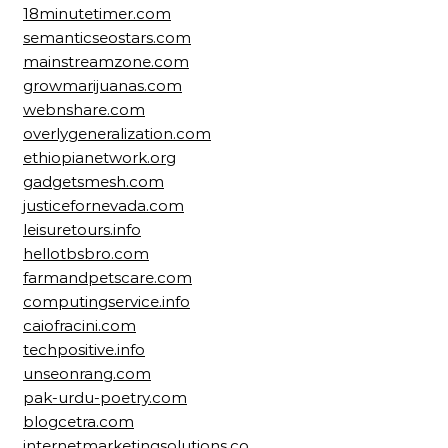
18minutetimer.com
semanticseostars.com
mainstreamzone.com
growmarijuanas.com
webnshare.com
overlygeneralization.com
ethiopianetwork.org
gadgetsmesh.com
justicefornevada.com
leisuretours.info
hellotbsbro.com
farmandpetscare.com
computingservice.info
caiofracini.com
techpositive.info
unseonrang.com
pak-urdu-poetry.com
blogcetra.com
internetmarketingsolutions.co