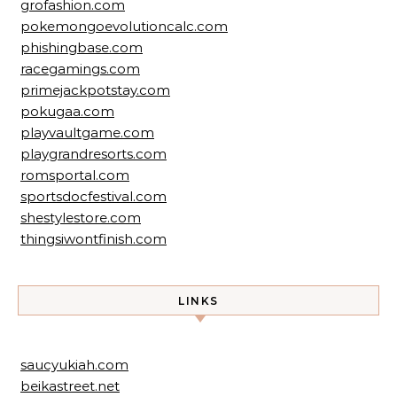
grofashion.com
pokemongoevolutioncalc.com
phishingbase.com
racegamings.com
primejackpotstay.com
pokugaa.com
playvaultgame.com
playgrandresorts.com
romsportal.com
sportsdocfestival.com
shestylestore.com
thingsiwontfinish.com
LINKS
saucyukiah.com
beikastreet.net