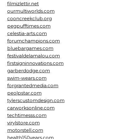
filmizlettir.net
ourmultiworlds.com
cooncreekclub.org
pegpufftimes.com
celestia-arts.com
forumchampions.com
bluebargames.com
festivaldelamalou.com
firstsigninnovations.com
garberdodge.com
swim-wears.com
forgrantedmedia.com
peolpstar.com
tylerscustomdesign.com
carworksonline.com
techtimesss.com
virylstore.com
motorstell.com
health150years.com