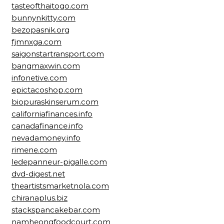
tasteofthaitogo.com
bunnynkitty.com
bezopasnik.org
fjmnxga.com
saigonstartransport.com
bangmaxwin.com
infonetive.com
epictacoshop.com
biopuraskinserum.com
californiafinances.info
canadafinance.info
nevadamoney.info
rimene.com
ledepanneur-pigalle.com
dvd-digest.net
theartistsmarketnola.com
chiranaplus.biz
stackspancakebar.com
namheongfoodcourt.com