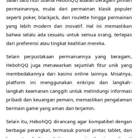
Salah satu fitur utama HebohQQ adalah beragam pilihan
permainannya, mulai dari permainan klasik populer
seperti poker, blackjack, dan roulette hingga permainan
yang lebih modern dan inovatif. Hal ini memastikan
bahwa selalu ada sesuatu untuk semua orang, terlepas
dari preferensi atau tingkat keahlian mereka.
Selain perpustakaan permainannya yang beragam,
HebohQQ juga menawarkan sejumlah fitur unik yang
membedakannya dari kasino online lainnya. Misalnya,
platform ini menggunakan enkripsi dan langkah-
langkah keamanan canggih untuk melindungi informasi
pribadi dan keuangan pemain, memastikan pengalaman
bermain game yang aman dan terjamin.
Selain itu, HebohQQ dirancang agar kompatibel dengan
berbagai perangkat, termasuk ponsel pintar, tablet, dan