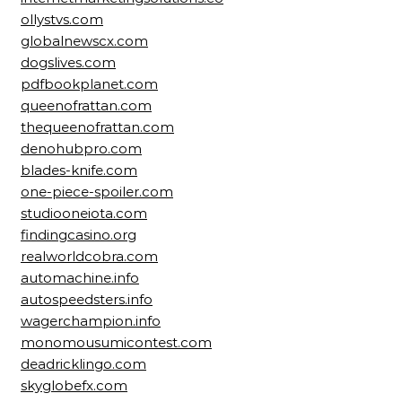
ollystvs.com
globalnewscx.com
dogslives.com
pdfbookplanet.com
queenofrattan.com
thequeenofrattan.com
denohubpro.com
blades-knife.com
one-piece-spoiler.com
studiooneiota.com
findingcasino.org
realworldcobra.com
automachine.info
autospeedsters.info
wagerchampion.info
monomousumicontest.com
deadricklingo.com
skyglobefx.com