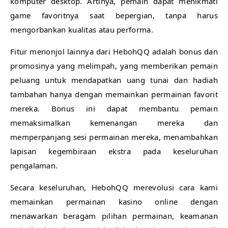
komputer desktop. Artinya, pemain dapat menikmati
game favoritnya saat bepergian, tanpa harus
mengorbankan kualitas atau performa.
Fitur menonjol lainnya dari HebohQQ adalah bonus dan
promosinya yang melimpah, yang memberikan pemain
peluang untuk mendapatkan uang tunai dan hadiah
tambahan hanya dengan memainkan permainan favorit
mereka. Bonus ini dapat membantu pemain
memaksimalkan kemenangan mereka dan
memperpanjang sesi permainan mereka, menambahkan
lapisan kegembiraan ekstra pada keseluruhan
pengalaman.
Secara keseluruhan, HebohQQ merevolusi cara kami
memainkan permainan kasino online dengan
menawarkan beragam pilihan permainan, keamanan