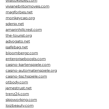
viraltokvibes.com
vivianebritoimoveis.com
magforbes.net
monkeycap.org
sdenix.net
amarinhillcrest.com
the-tourist.org
advogato.net
isafebag.net
bloombergz.com
enterpriseboosts.com
casino-kartenspiele.com
casino-automatenspiele.org
casino-tischspiele.com
otbody.com
jamestrust.net
trenz24.com
skipworking.com
loizbeauty.com