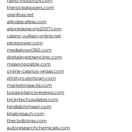
hallu-motion24.com
therockskippers.com
granfoss.net
allindiacafela.com
alpineskiracing2007.com
casino-vulkan-online.net
pitrepower.com
mediatown360.com
digitaleyestrainclinic.com
missionposible.com
online-casinos-vegas.com
xfinityrouterlogin.com
marketingjacks.com
topappliancereviews.com
trickytechupdates.com
hindiabhimaan.com
khabresach.com
thecbdblogs.com
autoresearchchemicals.com