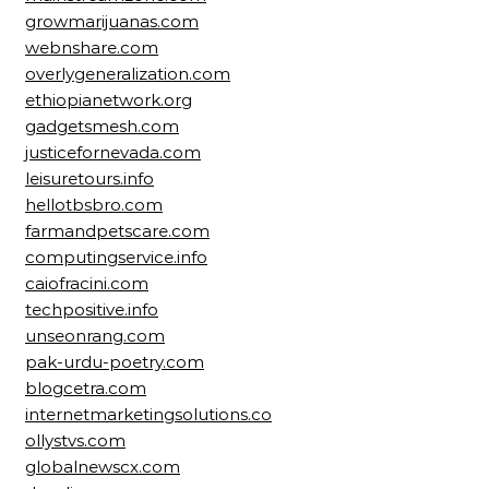
growmarijuanas.com
webnshare.com
overlygeneralization.com
ethiopianetwork.org
gadgetsmesh.com
justicefornevada.com
leisuretours.info
hellotbsbro.com
farmandpetscare.com
computingservice.info
caiofracini.com
techpositive.info
unseonrang.com
pak-urdu-poetry.com
blogcetra.com
internetmarketingsolutions.co
ollystvs.com
globalnewscx.com