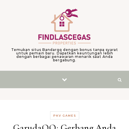
Skip to content
Temukan situs Bandarqq dengan bonus tanpa syarat
untuk pemain baru. Dapatkan keuntungan lebih
dengan berbagai penawaran menarik saat Anda
bergabung.
PKV GAMES
GarudaQQ: Gerbang Anda