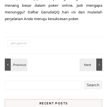
menang besar dalam poker online. Jadi mengapa
menunggu? Daftar GarudaQQ hari ini dan mulailah
perjalanan Anda menuju kesuksesan poker.
pkv games
Search
RECENT POSTS