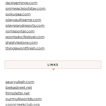
racegamings.com
primejackpotstay.com
pokugaa.com
playvaultgame.com
playgrandresorts.com
romsportal.com
sportsdocfestival.com
shestylestore.com
thingsiwontfinish.com
LINKS
saucyukiah.com
beikastreet.net
filmizlettir.net
ourmultiworlds.com
cooncreekclub.org