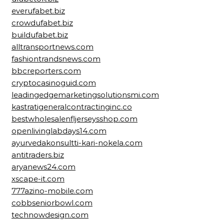
everufabet.biz
crowdufabet.biz
buildufabet.biz
alltransportnews.com
fashiontrandsnews.com
bbcreporters.com
cryptocasinoguid.com
leadingedgemarketingsolutionsmi.com
kastratigeneralcontractinginc.co
bestwholesalenfljerseysshop.com
openlivinglabdays14.com
ayurvedakonsultti-kari-nokela.com
antitraders.biz
aryanews24.com
xscape-it.com
777azino-mobile.com
cobbseniorbowl.com
technowdesign.com