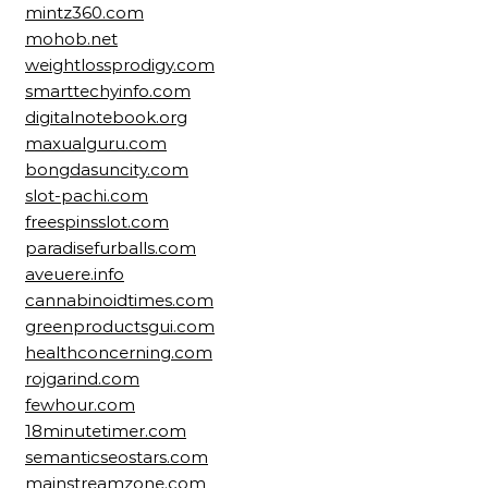
mintz360.com
mohob.net
weightlossprodigy.com
smarttechyinfo.com
digitalnotebook.org
maxualguru.com
bongdasuncity.com
slot-pachi.com
freespinsslot.com
paradisefurballs.com
aveuere.info
cannabinoidtimes.com
greenproductsgui.com
healthconcerning.com
rojgarind.com
fewhour.com
18minutetimer.com
semanticseostars.com
mainstreamzone.com