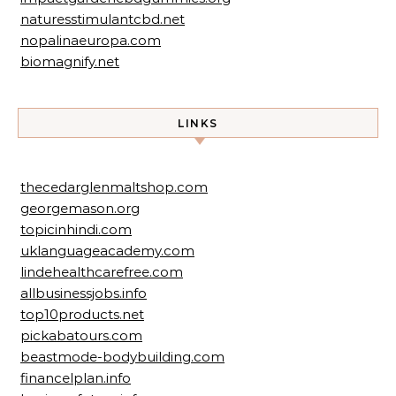
naturesstimulantcbd.net
nopalinaeuropa.com
biomagnify.net
LINKS
thecedarglenmaltshop.com
georgemason.org
topicinhindi.com
uklanguageacademy.com
lindehealthcarefree.com
allbusinessjobs.info
top10products.net
pickabatours.com
beastmode-bodybuilding.com
financelplan.info