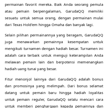
permainan favorit mereka. Baik Anda seorang pemula
atau pemain berpengalaman, GarudaQQ memiliki
sesuatu untuk semua orang, dengan permainan mulai
dari Texas Hold’em hingga Omaha dan banyak lagi.
Selain pilihan permainannya yang beragam, GarudaQQ
juga menawarkan pemainnya kesempatan untuk
mengikuti turnamen dengan hadiah besar. Turnamen ini
adalah cara terbaik untuk menguji keterampilan Anda
melawan pemain lain dan berpotensi memenangkan
hadiah uang tunai yang besar.
Fitur menonjol lainnya dari GarudaQQ adalah bonus
dan promosinya yang melimpah. Dari bonus selamat
datang untuk pemain baru hingga hadiah loyalitas
untuk pemain reguler, GarudaQQ selalu mencari cara
untuk memberi penghargaan kepada pemainnya dan