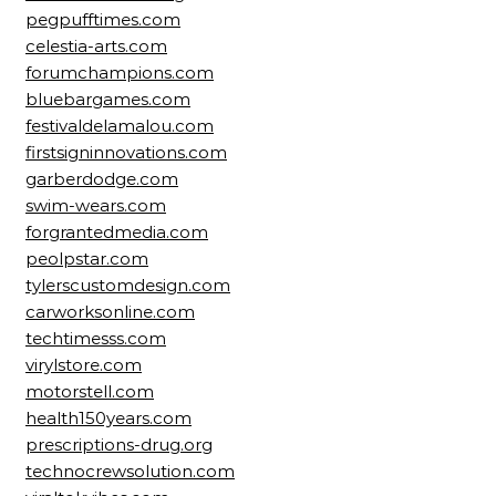
pegpufftimes.com
celestia-arts.com
forumchampions.com
bluebargames.com
festivaldelamalou.com
firstsigninnovations.com
garberdodge.com
swim-wears.com
forgrantedmedia.com
peolpstar.com
tylerscustomdesign.com
carworksonline.com
techtimesss.com
virylstore.com
motorstell.com
health150years.com
prescriptions-drug.org
technocrewsolution.com