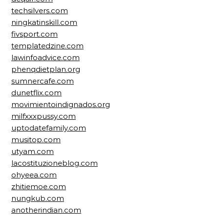
techsilvers.com
ningkatinskill.com
fivsport.com
templatedzine.com
lawinfoadvice.com
phenqdietplan.org
sumnercafe.com
dunetflix.com
movimientoindignados.org
milfxxxpussy.com
uptodatefamily.com
musitop.com
utyam.com
lacostituzioneblog.com
ohyeea.com
zhitiemoe.com
nungkub.com
anotherindian.com