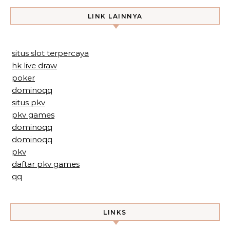
LINK LAINNYA
situs slot terpercaya
hk live draw
poker
dominoqq
situs pkv
pkv games
dominoqq
dominoqq
pkv
daftar pkv games
qq
LINKS