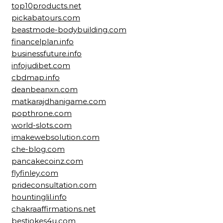
top10products.net
pickabatours.com
beastmode-bodybuilding.com
financelplan.info
businessfuture.info
infojudibet.com
cbdmap.info
deanbeanxn.com
matkarajdhanigame.com
popthrone.com
world-slots.com
imakewebsolution.com
che-blog.com
pancakecoinz.com
flyfinley.com
prideconsultation.com
hountinglil.info
chakraaffirmations.net
bestjokes4u.com