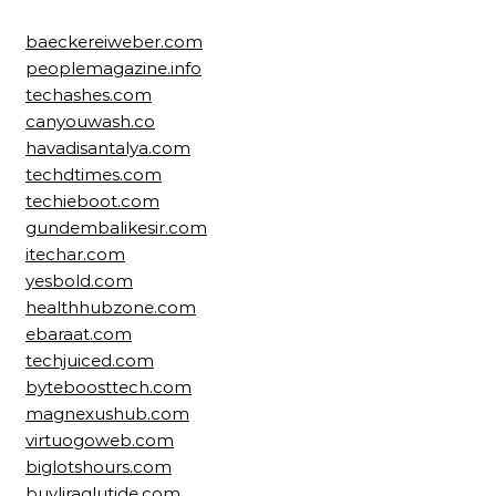
baeckereiweber.com
peoplemagazine.info
techashes.com
canyouwash.co
havadisantalya.com
techdtimes.com
techieboot.com
gundembalikesir.com
itechar.com
yesbold.com
healthhubzone.com
ebaraat.com
techjuiced.com
byteboosttech.com
magnexushub.com
virtuogoweb.com
biglotshours.com
buyliraglutide.com