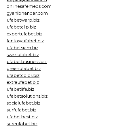
onlinesafemeds.com
gyanibhandar.com
ufabetwarp.biz
ufabetclip.biz
expertufabet.biz
fantasyufabet.biz
ufabetsiam.biz
swissufabet.biz
ufabetbusiness.biz
greenufabet.biz
ufabetcolor.biz
extraufabet.biz
ufabetlife.biz
ufabetsolutions.biz
socialufabet.biz
surfufabet.biz
ufabetbest.biz
sureufabet.biz