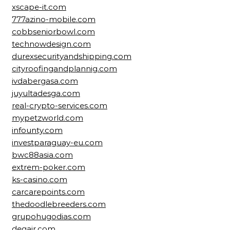
xscape-it.com
777azino-mobile.com
cobbseniorbowl.com
technowdesign.com
durexsecurityandshipping.com
cityroofingandplannig.com
ivdabergasa.com
juyultadesga.com
real-crypto-services.com
mypetzworld.com
infounty.com
investparaguay-eu.com
bwc88asia.com
extrem-poker.com
ks-casino.com
carcarepoints.com
thedoodlebreeders.com
grupohugodias.com
deqair.com