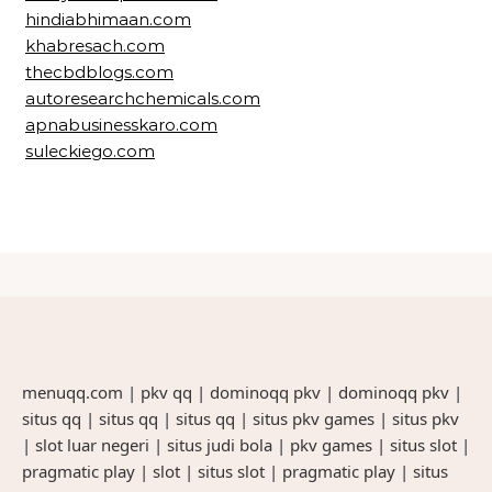
hindiabhimaan.com
khabresach.com
thecbdblogs.com
autoresearchchemicals.com
apnabusinesskaro.com
suleckiego.com
menuqq.com
|
pkv qq
|
dominoqq pkv
|
dominoqq pkv
|
situs qq
|
situs qq
|
situs qq
|
situs pkv games
|
situs pkv
|
slot luar negeri
|
situs judi bola
|
pkv games
|
situs slot
|
pragmatic play
|
slot
|
situs slot
|
pragmatic play
|
situs