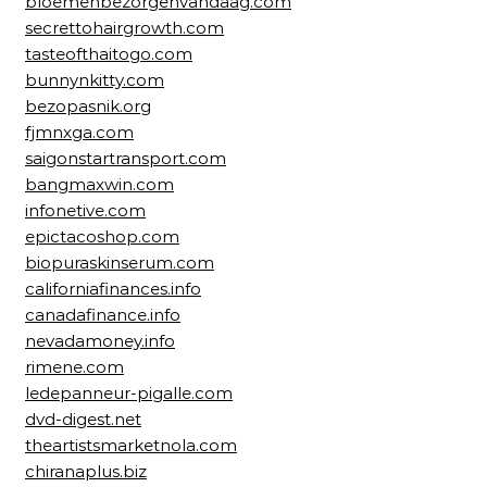
bloemenbezorgenvandaag.com
secrettohairgrowth.com
tasteofthaitogo.com
bunnynkitty.com
bezopasnik.org
fjmnxga.com
saigonstartransport.com
bangmaxwin.com
infonetive.com
epictacoshop.com
biopuraskinserum.com
californiafinances.info
canadafinance.info
nevadamoney.info
rimene.com
ledepanneur-pigalle.com
dvd-digest.net
theartistsmarketnola.com
chiranaplus.biz