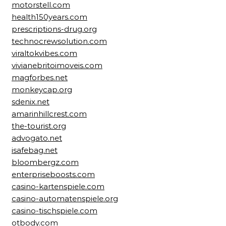
motorstell.com
health150years.com
prescriptions-drug.org
technocrewsolution.com
viraltokvibes.com
vivianebritoimoveis.com
magforbes.net
monkeycap.org
sdenix.net
amarinhillcrest.com
the-tourist.org
advogato.net
isafebag.net
bloombergz.com
enterpriseboosts.com
casino-kartenspiele.com
casino-automatenspiele.org
casino-tischspiele.com
otbody.com