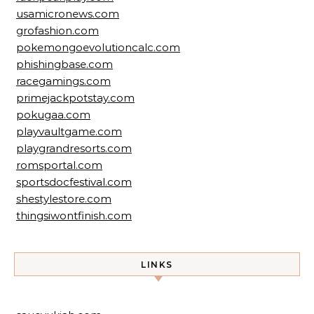
usamicronews.com
grofashion.com
pokemongoevolutioncalc.com
phishingbase.com
racegamings.com
primejackpotstay.com
pokugaa.com
playvaultgame.com
playgrandresorts.com
romsportal.com
sportsdocfestival.com
shestylestore.com
thingsiwontfinish.com
LINKS