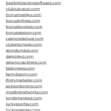
bestlinktrackingsoftware.com
clublubupoo.com
bonusmazijeu.com
bonuskyfojea.com
bonuskorokee.com
bonusgexipoy.com
casinorelaxluxe.com
clubetechplay.com
domdombd.com
dailyplayz.com
getprocrackhere.com
fastinnews.com
fannybanny.com
ifinitymarketer.com
jackpotkoning.com
modlinknetworks.com
longtimenewz.com
luckysportss.com
luckpeakplay.com