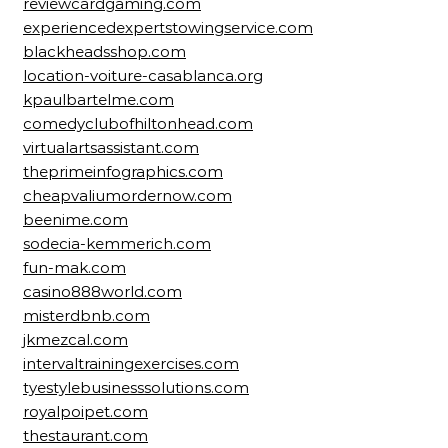
reviewcardgaming.com
experiencedexpertstowingservice.com
blackheadsshop.com
location-voiture-casablanca.org
kpaulbartelme.com
comedyclubofhiltonhead.com
virtualartsassistant.com
theprimeinfographics.com
cheapvaliumordernow.com
beenime.com
sodecia-kemmerich.com
fun-mak.com
casino888world.com
misterdbnb.com
jkmezcal.com
intervaltrainingexercises.com
tyestylebusinesssolutions.com
royalpoipet.com
thestaurant.com