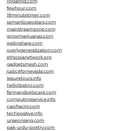
rojgarind.com
fewhour.com
18minutetimer.com
semanticseostars.com
mainstreamzone.com
growmarijuanas.com
webnshare.com
overlygeneralization.com
ethiopianetwork.org
gadgetsmesh.com
justicefornevada.com
leisuretours.info
hellotbsbro.com
farmandpetscare.com
computingservice.info
caiofracini.com
techpositive.info
unseonrang.com
pak-urdu-poetry.com