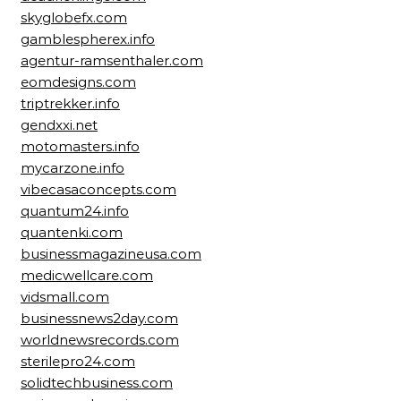
skyglobefx.com
gamblespherex.info
agentur-ramsenthaler.com
eomdesigns.com
triptrekker.info
gendxxi.net
motomasters.info
mycarzone.info
vibecasaconcepts.com
quantum24.info
quantenki.com
businessmagazineusa.com
medicwellcare.com
vidsmall.com
businessnews2day.com
worldnewsrecords.com
sterilepro24.com
solidtechbusiness.com