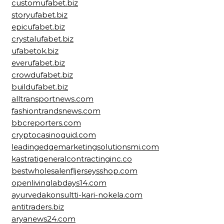
customufabet.biz
storyufabet.biz
epicufabet.biz
crystalufabet.biz
ufabetok.biz
everufabet.biz
crowdufabet.biz
buildufabet.biz
alltransportnews.com
fashiontrandsnews.com
bbcreporters.com
cryptocasinoguid.com
leadingedgemarketingsolutionsmi.com
kastratigeneralcontractinginc.co
bestwholesalenfljerseysshop.com
openlivinglabdays14.com
ayurvedakonsultti-kari-nokela.com
antitraders.biz
aryanews24.com