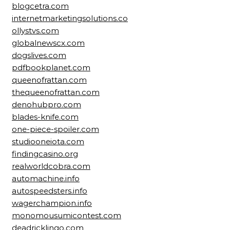
blogcetra.com
internetmarketingsolutions.co
ollystvs.com
globalnewscx.com
dogslives.com
pdfbookplanet.com
queenofrattan.com
thequeenofrattan.com
denohubpro.com
blades-knife.com
one-piece-spoiler.com
studiooneiota.com
findingcasino.org
realworldcobra.com
automachine.info
autospeedsters.info
wagerchampion.info
monomousumicontest.com
deadricklingo.com