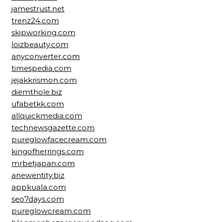
jamestrust.net
trenz24.com
skipworking.com
loizbeauty.com
anyconverter.com
timespedia.com
jejakkrismon.com
diemthole.biz
ufabetkk.com
allquickmedia.com
technewsgazette.com
pureglowfacecream.com
kingofherrings.com
mrbetjapan.com
anewentity.biz
appkuala.com
seo7days.com
pureglowcream.com