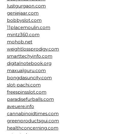
lustgurgaon.com
geniejaar.com
bobbyslot.com
11placemoulin.com
mintz360.com
mohob.net
weightlossprodigy.com
smarttechyinfo.com
digitalnotebook.org
maxualguru.com
bongdasuncity.com
slot-pachi.com
freespinsslot.com
paradisefurballs.com
aveuere.info
cannabinoidtimes.com
greenproductsgui.com
healthconcerning.com