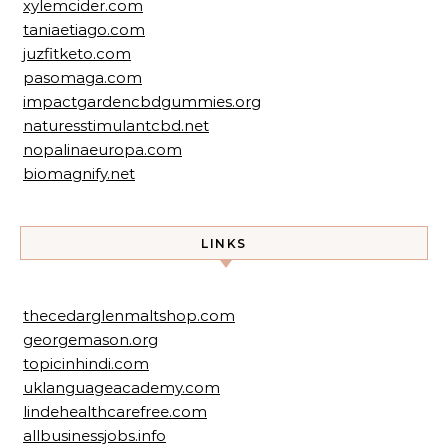
xylemcider.com
taniaetiago.com
juzfitketo.com
pasomaga.com
impactgardencbdgummies.org
naturesstimulantcbd.net
nopalinaeuropa.com
biomagnify.net
LINKS
thecedarglenmaltshop.com
georgemason.org
topicinhindi.com
uklanguageacademy.com
lindehealthcarefree.com
allbusinessjobs.info