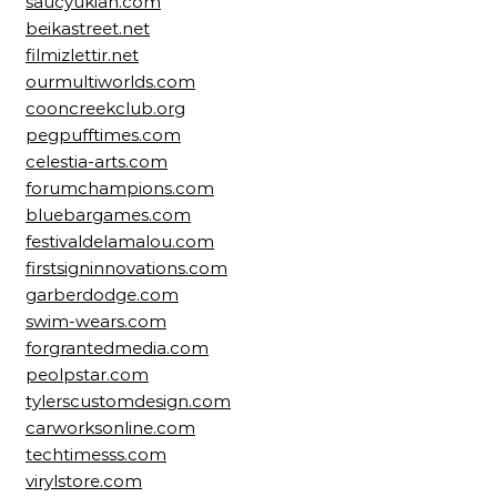
saucyukiah.com
beikastreet.net
filmizlettir.net
ourmultiworlds.com
cooncreekclub.org
pegpufftimes.com
celestia-arts.com
forumchampions.com
bluebargames.com
festivaldelamalou.com
firstsigninnovations.com
garberdodge.com
swim-wears.com
forgrantedmedia.com
peolpstar.com
tylerscustomdesign.com
carworksonline.com
techtimesss.com
virylstore.com