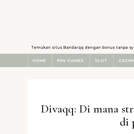
Skip to content
Temukan situs Bandarqq dengan bonus tanpa sy
HOME
PKV GAMES
SLOT
CASIN
Divaqq: Di mana st
di 