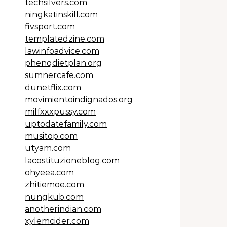
techsilvers.com
ningkatinskill.com
fivsport.com
templatedzine.com
lawinfoadvice.com
phenqdietplan.org
sumnercafe.com
dunetflix.com
movimientoindignados.org
milfxxxpussy.com
uptodatefamily.com
musitop.com
utyam.com
lacostituzioneblog.com
ohyeea.com
zhitiemoe.com
nungkub.com
anotherindian.com
xylemcider.com