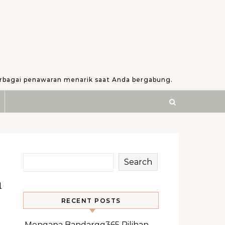
rbagai penawaran menarik saat Anda bergabung.
Search
n
RECENT POSTS
Mengapa Bandarqq365 Pilihan