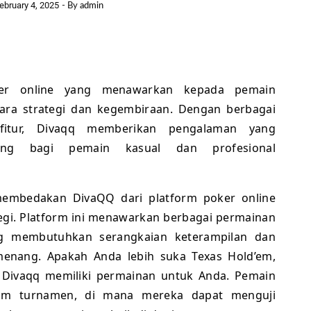
ebruary 4, 2025
- By
admin
ker online yang menawarkan kepada pemain
ra strategi dan kegembiraan. Dengan berbagai
fitur, Divaqq memberikan pengalaman yang
ng bagi pemain kasual dan profesional
membedakan DivaQQ dari platform poker online
tegi. Platform ini menawarkan berbagai permainan
g membutuhkan serangkaian keterampilan dan
menang. Apakah Anda lebih suka Texas Hold’em,
 Divaqq memiliki permainan untuk Anda. Pemain
alam turnamen, di mana mereka dapat menguji