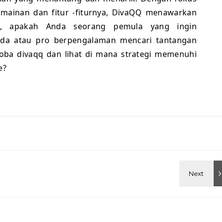
rmainan dan fitur -fiturnya, DivaQQ menawarkan
, apakah Anda seorang pemula yang ingin
nda atau pro berpengalaman mencari tantangan
oba divaqq dan lihat di mana strategi memenuhi
e?