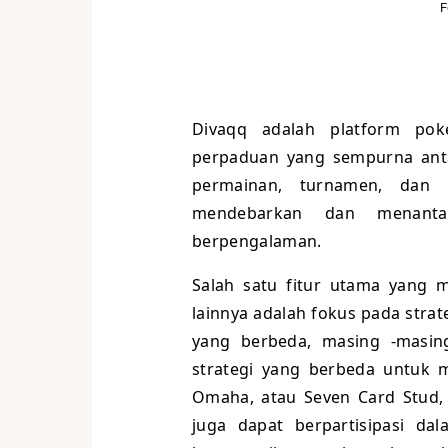
F
Divaqq adalah platform po
perpaduan yang sempurna anta
permainan, turnamen, dan 
mendebarkan dan menanta
berpengalaman.
Salah satu fitur utama yang 
lainnya adalah fokus pada stra
yang berbeda, masing -masin
strategi yang berbeda untuk 
Omaha, atau Seven Card Stud,
juga dapat berpartisipasi d