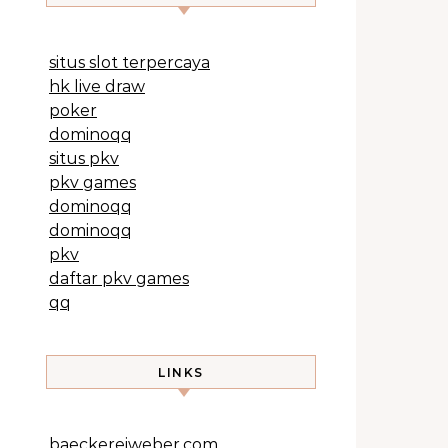
situs slot terpercaya
hk live draw
poker
dominoqq
situs pkv
pkv games
dominoqq
dominoqq
pkv
daftar pkv games
qq
LINKS
baeckereiweber.com