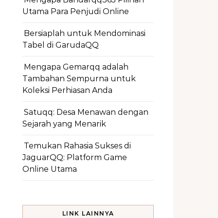
Utama Para Penjudi Online
Bersiaplah untuk Mendominasi
Tabel di GarudaQQ
Mengapa Gemarqq adalah
Tambahan Sempurna untuk
Koleksi Perhiasan Anda
Satuqq: Desa Menawan dengan
Sejarah yang Menarik
Temukan Rahasia Sukses di
JaguarQQ: Platform Game
Online Utama
LINK LAINNYA