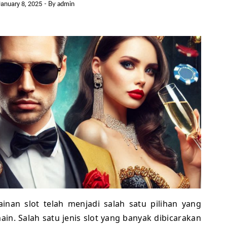
anuary 8, 2025
- By
admin
inan slot telah menjadi salah satu pilihan yang
in. Salah satu jenis slot yang banyak dibicarakan