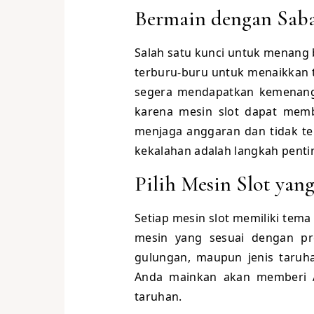
Bermain dengan Saba
Salah satu kunci untuk menang 
terburu-buru untuk menaikkan 
segera mendapatkan kemenanga
karena mesin slot dapat membe
menjaga anggaran dan tidak t
kekalahan adalah langkah pent
Pilih Mesin Slot yan
Setiap mesin slot memiliki tem
mesin yang sesuai dengan pre
gulungan, maupun jenis taruh
Anda mainkan akan memberi A
taruhan.