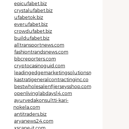
epicufabet.biz
crystalufabet.biz
ufabetok.biz
everufabet.biz
crowdufabet.biz
buildufabet.biz
alltransportnews.com
fashiontrandsnews.com
bbcreporters.com
cryptocasinoguid.com
leadingedgemarketingsolutionsmi.com
kastratigeneralcontractinginc.co
bestwholesalenfljerseysshop.com
openlivinglabdays14.com
ayurvedakonsultti-kari-
nokela.com
antitraders.biz
aryanews24.com
xscape-it.com