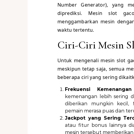
Number Generator), yang me
diprediksi. Mesin slot ga
menggambarkan mesin dengan 
waktu tertentu.
Ciri-Ciri Mesin S
Untuk mengenali mesin slot gaco
meskipun tetap saja, semua mes
beberapa ciri yang sering dikai
Frekuensi Kemenangan
kemenangan lebih sering d
diberikan mungkin kecil
pemain merasa puas dan ter
Jackpot yang Sering Ter
atau fitur bonus lainnya d
mesin tersebut memberikan h