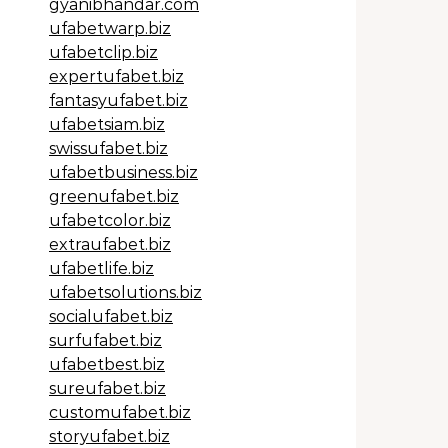
gyanibhandar.com
ufabetwarp.biz
ufabetclip.biz
expertufabet.biz
fantasyufabet.biz
ufabetsiam.biz
swissufabet.biz
ufabetbusiness.biz
greenufabet.biz
ufabetcolor.biz
extraufabet.biz
ufabetlife.biz
ufabetsolutions.biz
socialufabet.biz
surfufabet.biz
ufabetbest.biz
sureufabet.biz
customufabet.biz
storyufabet.biz