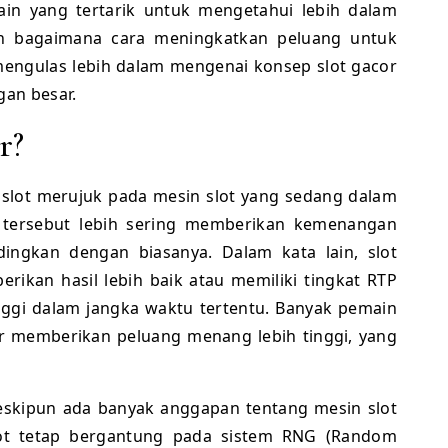
ain yang tertarik untuk mengetahui lebih dalam
an bagaimana cara meningkatkan peluang untuk
 mengulas lebih dalam mengenai konsep slot gacor
an besar.
r?
di slot merujuk pada mesin slot yang sedang dalam
n tersebut lebih sering memberikan kemenangan
ingkan dengan biasanya. Dalam kata lain, slot
ikan hasil lebih baik atau memiliki tingkat RTP
tinggi dalam jangka waktu tertentu. Banyak pemain
r memberikan peluang menang lebih tinggi, yang
skipun ada banyak anggapan tentang mesin slot
slot tetap bergantung pada sistem RNG (Random