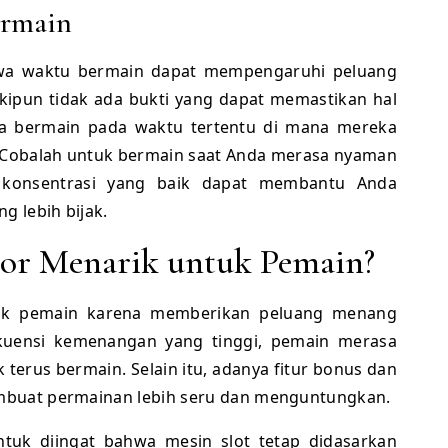
ermain
wa waktu bermain dapat mempengaruhi peluang
kipun tidak ada bukti yang dapat memastikan hal
ka bermain pada waktu tertentu di mana mereka
. Cobalah untuk bermain saat Anda merasa nyaman
 konsentrasi yang baik dapat membantu Anda
 lebih bijak.
or Menarik untuk Pemain?
yak pemain karena memberikan peluang menang
ekuensi kemenangan yang tinggi, pemain merasa
 terus bermain. Selain itu, adanya fitur bonus dan
mbuat permainan lebih seru dan menguntungkan.
tuk diingat bahwa mesin slot tetap didasarkan