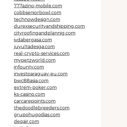
777azino-mobile.com
cobbseniorbowl.com
technowdesign.com
durexsecurityandshipping.com
cityroofingandplannig.com
ivdabergasa.com
juyultadesga.com
real-crypto-services.com
mypetzworld.com
infounty.com
investparaguay-eu.com
bwc88asia.com
extrem-poker.com
ks-casino.com
carcarepoints.com
thedoodlebreeders.com
grupohugodias.com
deqair.com