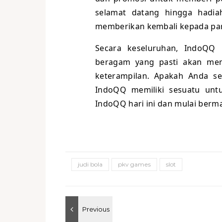
selamat datang hingga hadiah
memberikan kembali kepada par
Secara keseluruhan, IndoQ
beragam yang pasti akan mena
keterampilan. Apakah Anda s
IndoQQ memiliki sesuatu unt
IndoQQ hari ini dan mulai berma
judi bola
pkv games
slot