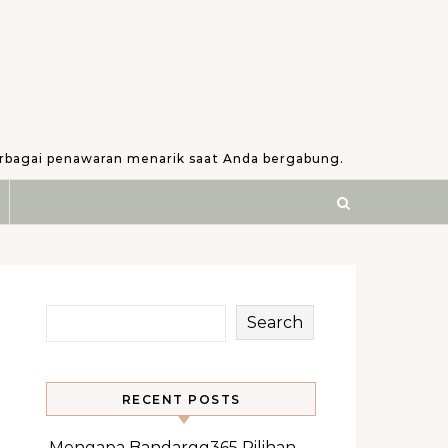
rbagai penawaran menarik saat Anda bergabung.
Search
RECENT POSTS
Mengapa Bandarqq365 Pilihan