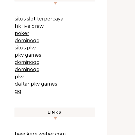
situs slot terpercaya
hk live draw
poker
dominoqq
situs pkv
pkv games
dominoqq
dominoqq
pkv
daftar pkv games
qq
LINKS
baeckereiweber.com