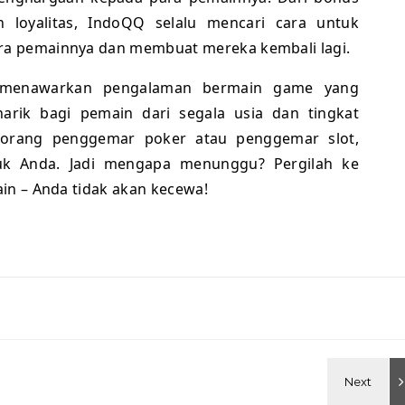
 loyalitas, IndoQQ selalu mencari cara untuk
a pemainnya dan membuat mereka kembali lagi.
Q menawarkan pengalaman bermain game yang
rik bagi pemain dari segala usia dan tingkat
eorang penggemar poker atau penggemar slot,
uk Anda. Jadi mengapa menunggu? Pergilah ke
in – Anda tidak akan kecewa!