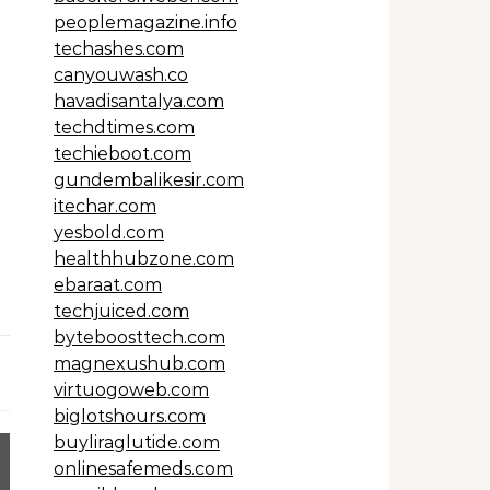
peoplemagazine.info
techashes.com
canyouwash.co
havadisantalya.com
techdtimes.com
techieboot.com
gundembalikesir.com
itechar.com
yesbold.com
healthhubzone.com
ebaraat.com
techjuiced.com
byteboosttech.com
magnexushub.com
virtuogoweb.com
biglotshours.com
buyliraglutide.com
onlinesafemeds.com