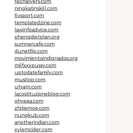
techsilvers.com
ningkatinskill.com
fivsport.com
templatedzine.com
lawinfoadvice.com
phenqdietplan.org
sumnercafe.com
dunetflix.com
movimientoindignados.org
milfxxxpussy.com
uptodatefamily.com
musitop.com
utyam.com
lacostituzioneblog.com
ohyeea.com
zhitiemoe.com
nungkub.com
anotherindian.com
xylemcider.com