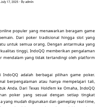
July 17, 2025
- By
admin
 online populer yang menawarkan beragam game
emain. Dari poker tradisional hingga slot yang
uatu untuk semua orang. Dengan antarmuka yang
kualitas tinggi, IndoQQ memberikan pengalaman
 mendalam yang tidak tertandingi oleh platform
ri IndoQQ adalah berbagai pilihan game poker.
al berpengalaman atau hanya mempelajari tali,
tuk Anda. Dari Texas Hold’em ke Omaha, IndoQQ
an poker yang sesuai dengan setiap tingkat
a yang mudah digunakan dan gameplay real-time,