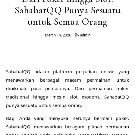
SahabatQQ Punya Sesuatu
untuk Semua Orang
March 14, 2026
- By
admin
SahabatQQ adalah platform perjudian online yang
menawarkan berbagai macam permainan untuk
dinikmati para pemainnya. Dari permainan poker
tradisional hingga mesin slot modern, SahabatQQ
punya sesuatu untuk semua orang.
Bagi Anda yang menyukai serunya bermain poker,
SahabatQQ menawarkan beragam pilihan permainan