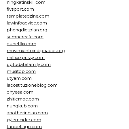
ningkatinskill.com
fivsport.com
templatedzine.com
lawinfoadvice.com
phenqdietplan.org
sumnercafe.com
dunetflix.com
movimientoindignados.org
milfxxxpussy.com
uptodatefamily.com
musitop.com
utyam.com
lacostituzioneblog.com
ohyeea.com
zhitiemoe.com
nungkub.com
anotherindian.com
xylemcider.com
taniaetiago.com