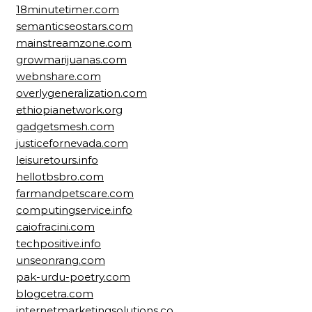
18minutetimer.com
semanticseostars.com
mainstreamzone.com
growmarijuanas.com
webnshare.com
overlygeneralization.com
ethiopianetwork.org
gadgetsmesh.com
justicefornevada.com
leisuretours.info
hellotbsbro.com
farmandpetscare.com
computingservice.info
caiofracini.com
techpositive.info
unseonrang.com
pak-urdu-poetry.com
blogcetra.com
internetmarketingsolutions.co