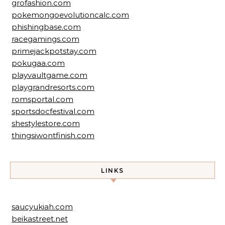
grofashion.com
pokemongoevolutioncalc.com
phishingbase.com
racegamings.com
primejackpotstay.com
pokugaa.com
playvaultgame.com
playgrandresorts.com
romsportal.com
sportsdocfestival.com
shestylestore.com
thingsiwontfinish.com
LINKS
saucyukiah.com
beikastreet.net