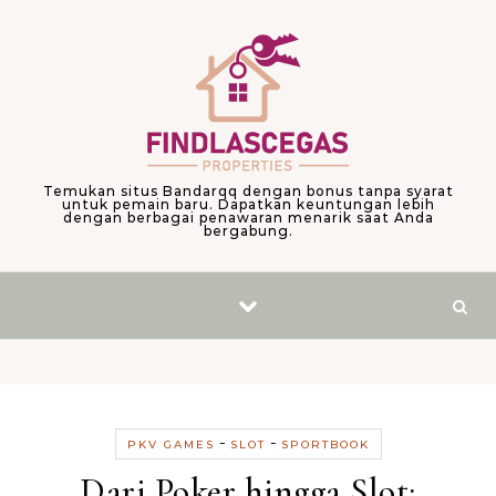
Skip to content
Temukan situs Bandarqq dengan bonus tanpa syarat
untuk pemain baru. Dapatkan keuntungan lebih
dengan berbagai penawaran menarik saat Anda
bergabung.
-
-
PKV GAMES
SLOT
SPORTBOOK
Dari Poker hingga Slot: