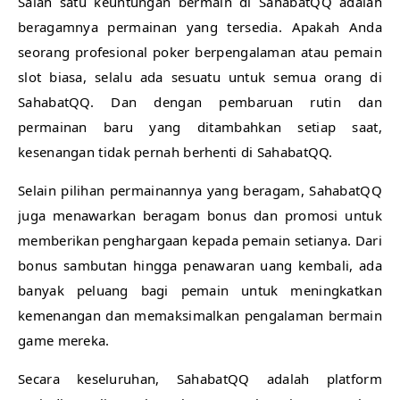
Salah satu keuntungan bermain di SahabatQQ adalah
beragamnya permainan yang tersedia. Apakah Anda
seorang profesional poker berpengalaman atau pemain
slot biasa, selalu ada sesuatu untuk semua orang di
SahabatQQ. Dan dengan pembaruan rutin dan
permainan baru yang ditambahkan setiap saat,
kesenangan tidak pernah berhenti di SahabatQQ.
Selain pilihan permainannya yang beragam, SahabatQQ
juga menawarkan beragam bonus dan promosi untuk
memberikan penghargaan kepada pemain setianya. Dari
bonus sambutan hingga penawaran uang kembali, ada
banyak peluang bagi pemain untuk meningkatkan
kemenangan dan memaksimalkan pengalaman bermain
game mereka.
Secara keseluruhan, SahabatQQ adalah platform