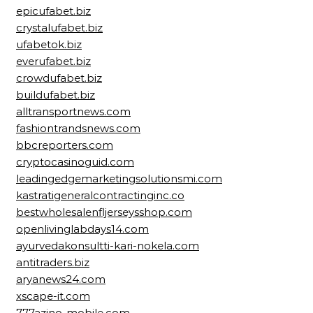
epicufabet.biz
crystalufabet.biz
ufabetok.biz
everufabet.biz
crowdufabet.biz
buildufabet.biz
alltransportnews.com
fashiontrandsnews.com
bbcreporters.com
cryptocasinoguid.com
leadingedgemarketingsolutionsmi.com
kastratigeneralcontractinginc.co
bestwholesalenfljerseysshop.com
openlivinglabdays14.com
ayurvedakonsultti-kari-nokela.com
antitraders.biz
aryanews24.com
xscape-it.com
777azino-mobile.com