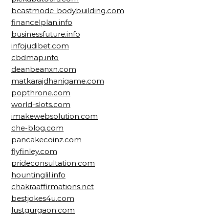
beastmode-bodybuilding.com
financelplan.info
businessfuture.info
infojudibet.com
cbdmap.info
deanbeanxn.com
matkarajdhanigame.com
popthrone.com
world-slots.com
imakewebsolution.com
che-blog.com
pancakecoinz.com
flyfinley.com
prideconsultation.com
hountinglil.info
chakraaffirmations.net
bestjokes4u.com
lustgurgaon.com