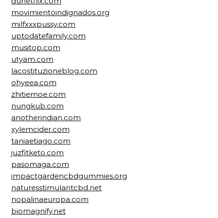
dunetflix.com
movimientoindignados.org
milfxxxpussy.com
uptodatefamily.com
musitop.com
utyam.com
lacostituzioneblog.com
ohyeea.com
zhitiemoe.com
nungkub.com
anotherindian.com
xylemcider.com
taniaetiago.com
juzfitketo.com
pasomaga.com
impactgardencbdgummies.org
naturesstimulantcbd.net
nopalinaeuropa.com
biomagnify.net