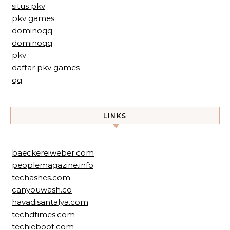
situs pkv
pkv games
dominoqq
dominoqq
pkv
daftar pkv games
qq
LINKS
baeckereiweber.com
peoplemagazine.info
techashes.com
canyouwash.co
havadisantalya.com
techdtimes.com
techieboot.com