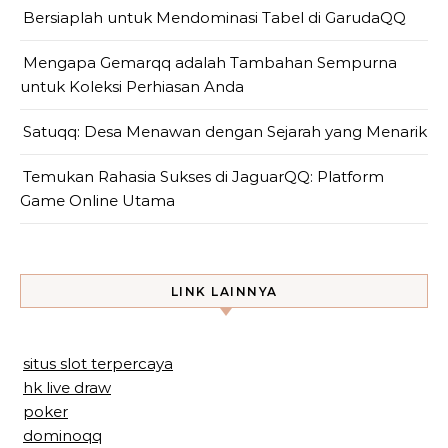
Bersiaplah untuk Mendominasi Tabel di GarudaQQ
Mengapa Gemarqq adalah Tambahan Sempurna
untuk Koleksi Perhiasan Anda
Satuqq: Desa Menawan dengan Sejarah yang Menarik
Temukan Rahasia Sukses di JaguarQQ: Platform
Game Online Utama
LINK LAINNYA
situs slot terpercaya
hk live draw
poker
dominoqq