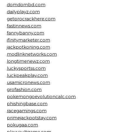
domdombd.com
dailyplayz.com
getprocrackhere.com
fastinnews.com
fannybanny.com
ifinitymarketer.com
jackpotkoning.com
modlinknetworks.com
longtimenewz.com
luckysportss.com
luckpeakplay.com
usamicronews.com
grofashion.com
pokemongoevolutioncalc.com
phishingbase.com
racegamings.com
primejackpotstay.com
pokugaa.com
playvaultgame.com