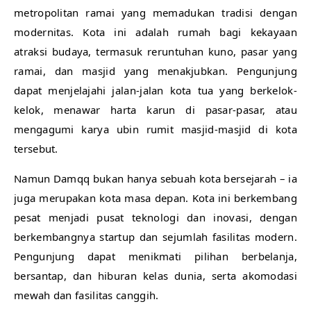
metropolitan ramai yang memadukan tradisi dengan
modernitas. Kota ini adalah rumah bagi kekayaan
atraksi budaya, termasuk reruntuhan kuno, pasar yang
ramai, dan masjid yang menakjubkan. Pengunjung
dapat menjelajahi jalan-jalan kota tua yang berkelok-
kelok, menawar harta karun di pasar-pasar, atau
mengagumi karya ubin rumit masjid-masjid di kota
tersebut.
Namun Damqq bukan hanya sebuah kota bersejarah – ia
juga merupakan kota masa depan. Kota ini berkembang
pesat menjadi pusat teknologi dan inovasi, dengan
berkembangnya startup dan sejumlah fasilitas modern.
Pengunjung dapat menikmati pilihan berbelanja,
bersantap, dan hiburan kelas dunia, serta akomodasi
mewah dan fasilitas canggih.