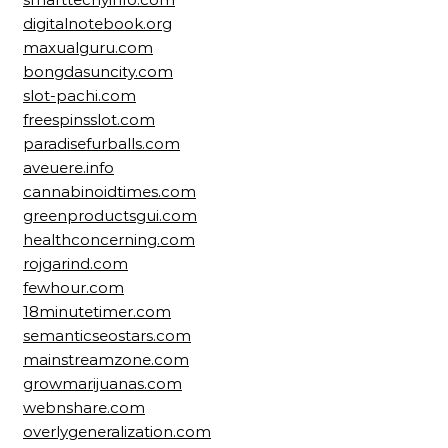
digitalnotebook.org
maxualguru.com
bongdasuncity.com
slot-pachi.com
freespinsslot.com
paradisefurballs.com
aveuere.info
cannabinoidtimes.com
greenproductsgui.com
healthconcerning.com
rojgarind.com
fewhour.com
18minutetimer.com
semanticseostars.com
mainstreamzone.com
growmarijuanas.com
webnshare.com
overlygeneralization.com