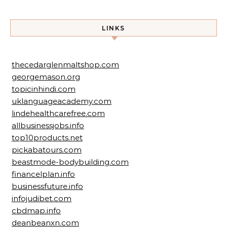
LINKS
thecedarglenmaltshop.com
georgemason.org
topicinhindi.com
uklanguageacademy.com
lindehealthcarefree.com
allbusinessjobs.info
top10products.net
pickabatours.com
beastmode-bodybuilding.com
financelplan.info
businessfuture.info
infojudibet.com
cbdmap.info
deanbeanxn.com