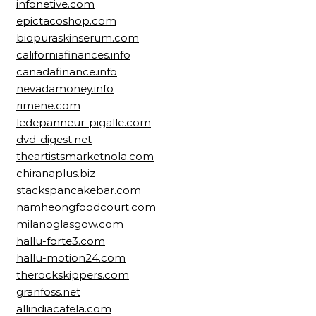
infonetive.com
epictacoshop.com
biopuraskinserum.com
californiafinances.info
canadafinance.info
nevadamoney.info
rimene.com
ledepanneur-pigalle.com
dvd-digest.net
theartistsmarketnola.com
chiranaplus.biz
stackspancakebar.com
namheongfoodcourt.com
milanoglasgow.com
hallu-forte3.com
hallu-motion24.com
therockskippers.com
granfoss.net
allindiacafela.com