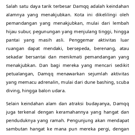
Salah satu daya tarik terbesar Damqq adalah keindahan
alamnya yang menakjubkan. Kota ini dikelilingi oleh
pemandangan yang menakjubkan, mulai dari lembah
hijau subur, pegunungan yang menjulang tinggi, hingga
pantai yang masih asli. Penggemar aktivitas luar
ruangan dapat mendaki, bersepeda, berenang, atau
sekadar bersantai dan menikmati pemandangan yang
menakjubkan. Dan bagi mereka yang mencari sedikit
petualangan, Damqq menawarkan sejumlah aktivitas
yang memacu adrenalin, mulai dari dune bashing, scuba
diving, hingga balon udara.
Selain keindahan alam dan atraksi budayanya, Damqq
juga terkenal dengan keramahannya yang hangat dan
penduduknya yang ramah. Pengunjung akan mendapat
sambutan hangat ke mana pun mereka pergi, dengan