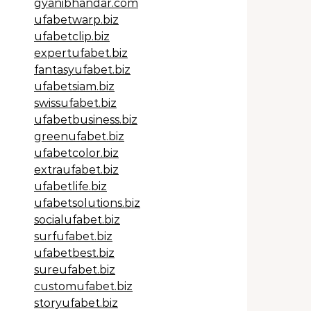
gyanibhandar.com
ufabetwarp.biz
ufabetclip.biz
expertufabet.biz
fantasyufabet.biz
ufabetsiam.biz
swissufabet.biz
ufabetbusiness.biz
greenufabet.biz
ufabetcolor.biz
extraufabet.biz
ufabetlife.biz
ufabetsolutions.biz
socialufabet.biz
surfufabet.biz
ufabetbest.biz
sureufabet.biz
customufabet.biz
storyufabet.biz