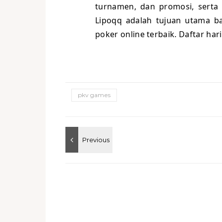
turnamen, dan promosi, serta
Lipoqq adalah tujuan utama 
poker online terbaik. Daftar ha
pkv games