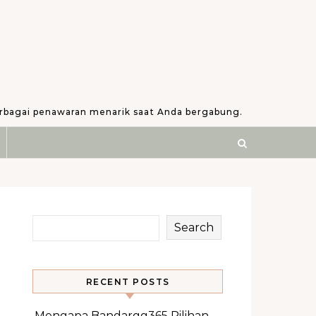
rbagai penawaran menarik saat Anda bergabung.
Search
RECENT POSTS
Mengapa Bandarqq365 Pilihan