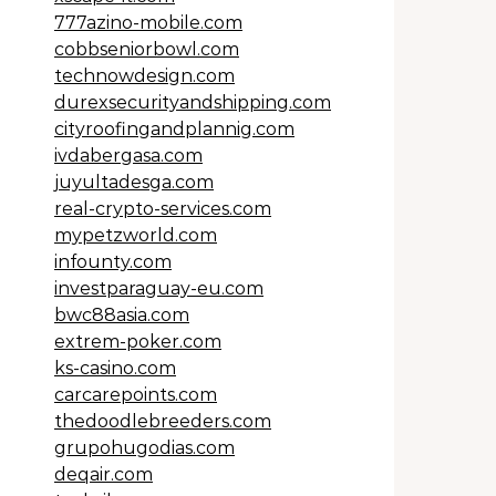
777azino-mobile.com
cobbseniorbowl.com
technowdesign.com
durexsecurityandshipping.com
cityroofingandplannig.com
ivdabergasa.com
juyultadesga.com
real-crypto-services.com
mypetzworld.com
infounty.com
investparaguay-eu.com
bwc88asia.com
extrem-poker.com
ks-casino.com
carcarepoints.com
thedoodlebreeders.com
grupohugodias.com
deqair.com