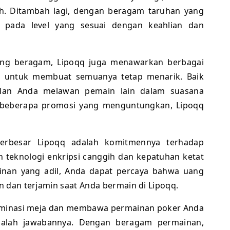
lih. Ditambah lagi, dengan beragam taruhan yang
n pada level yang sesuai dengan keahlian dan
yang beragam, Lipoqq juga menawarkan berbagai
untuk membuat semuanya tetap menarik. Baik
ilan Anda melawan pemain lain dalam suasana
beberapa promosi yang menguntungkan, Lipoqq
erbesar Lipoqq adalah komitmennya terhadap
 teknologi enkripsi canggih dan kepatuhan ketat
ainan yang adil, Anda dapat percaya bahwa uang
n dan terjamin saat Anda bermain di Lipoqq.
dominasi meja dan membawa permainan poker Anda
adalah jawabannya. Dengan beragam permainan,