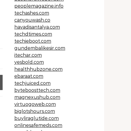
peoplemagazine.info
techashes.com
canyouwash.co
havadisantalya.com
techdtimes.com
techieboot.com
gundembalikesir.com
itechar.com
yesbold.com
healthhubzone.com
ebaraat.com
techjuiced.com
byteboosttech.com
magnexushub.com
virtuogoweb.com
biglotshours.com
buyliraglutide.com
onlinesafemeds.com