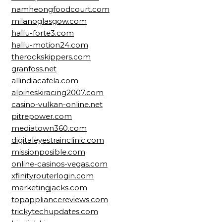
namheongfoodcourt.com
milanoglasgow.com
hallu-forte3.com
hallu-motion24.com
therockskippers.com
granfoss.net
allindiacafela.com
alpineskiracing2007.com
casino-vulkan-online.net
pitrepower.com
mediatown360.com
digitaleyestrainclinic.com
missionposible.com
online-casinos-vegas.com
xfinityrouterlogin.com
marketingjacks.com
topappliancereviews.com
trickytechupdates.com