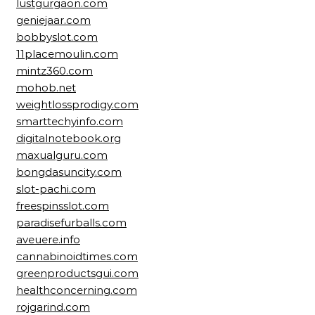
lustgurgaon.com
geniejaar.com
bobbyslot.com
11placemoulin.com
mintz360.com
mohob.net
weightlossprodigy.com
smarttechyinfo.com
digitalnotebook.org
maxualguru.com
bongdasuncity.com
slot-pachi.com
freespinsslot.com
paradisefurballs.com
aveuere.info
cannabinoidtimes.com
greenproductsgui.com
healthconcerning.com
rojgarind.com