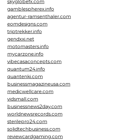
skyglobefx.com
gamblespherex.info
agentur-ramsenthaler.com
eomdesigns.com
triptrekker.info
gendxxi.net
motomasters.info
mycarzone.info
vibecasaconcepts.com
quantum24.info
quantenki.com
businessmagazineusa.com
medicwellcare.com
vidsmall.com
businessnews2day.com
worldnewsrecords.com
sterilepro24.com
solidtechbusiness.com
reviewcardgaming.com