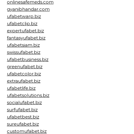
onlinesafemeds.com
gyanibhandar.com
ufabetwarp.biz
ufabetclip.biz
expertufabet.biz
fantasyufabet.biz
ufabetsiam.biz
swissufabet.biz
ufabetbusiness.biz
greenufabet.biz
ufabetcolor.biz
extraufabet.biz
ufabetlife.biz
ufabetsolutions.biz
socialufabet.biz
surfufabet.biz
ufabetbest.biz
sureufabet.biz
customufabet.biz