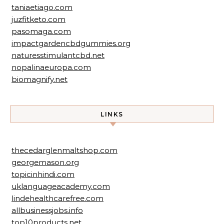
taniaetiago.com
juzfitketo.com
pasomaga.com
impactgardencbdgummies.org
naturesstimulantcbd.net
nopalinaeuropa.com
biomagnify.net
LINKS
thecedarglenmaltshop.com
georgemason.org
topicinhindi.com
uklanguageacademy.com
lindehealthcarefree.com
allbusinessjobs.info
top10products.net