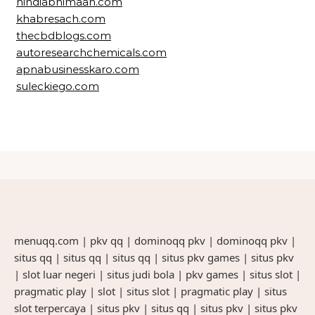
hindiabhimaan.com
khabresach.com
thecbdblogs.com
autoresearchchemicals.com
apnabusinesskaro.com
suleckiego.com
menuqq.com
|
pkv qq
|
dominoqq pkv
|
dominoqq pkv
|
situs qq
|
situs qq
|
situs qq
|
situs pkv games
|
situs pkv
|
slot luar negeri
|
situs judi bola
|
pkv games
|
situs slot
|
pragmatic play
|
slot
|
situs slot
|
pragmatic play
|
situs
slot terpercaya
|
situs pkv
|
situs qq
|
situs pkv
|
situs pkv