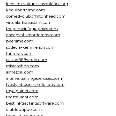
location-voiture-casablanca.org
kpaulbartelme.com
comedyclubofhiltonhead.com
virtualartsassistant.com
theprimeinfographics.com
cheapvaliumordernow.com
beenime.com
sodecia-kemmerich.com
fun-mak.com
casino888world.com
misterdbnb.com
jkmezcal.com
intervaltrainingexercises.com
tyestylebusinesssolutions.com
royalpoipet.com
thestaurant.com
bestlinktrackingsoftware.com
clublubupoo.com
bonusmazijeu.com