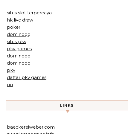
situs slot terpercaya
hk live draw
poker
dominoqq
situs pkv
pkv games
dominoqq
dominoqq
pkv
daftar pkv games
qq
LINKS
baeckereiweber.com