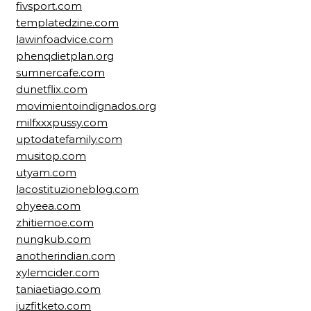
fivsport.com
templatedzine.com
lawinfoadvice.com
phenqdietplan.org
sumnercafe.com
dunetflix.com
movimientoindignados.org
milfxxxpussy.com
uptodatefamily.com
musitop.com
utyam.com
lacostituzioneblog.com
ohyeea.com
zhitiemoe.com
nungkub.com
anotherindian.com
xylemcider.com
taniaetiago.com
juzfitketo.com