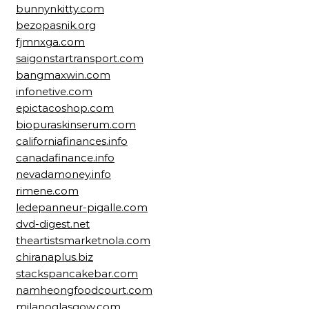
bunnynkitty.com
bezopasnik.org
fjmnxga.com
saigonstartransport.com
bangmaxwin.com
infonetive.com
epictacoshop.com
biopuraskinserum.com
californiafinances.info
canadafinance.info
nevadamoney.info
rimene.com
ledepanneur-pigalle.com
dvd-digest.net
theartistsmarketnola.com
chiranaplus.biz
stackspancakebar.com
namheongfoodcourt.com
milanoglasgow.com