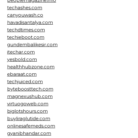
peoplemagazine.info
techashes.com
canyouwash.co
havadisantalya.com
techdtimes.com
techieboot.com
gundembalikesir.com
itechar.com
yesbold.com
healthhubzone.com
ebaraat.com
techjuiced.com
byteboosttech.com
magnexushub.com
virtuogoweb.com
biglotshours.com
buyliraglutide.com
onlinesafemeds.com
gyanibhandar.com