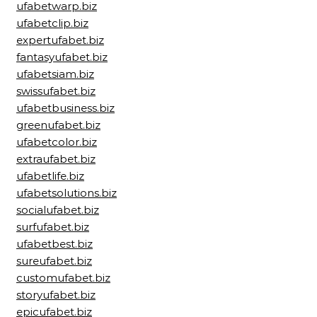
ufabetwarp.biz
ufabetclip.biz
expertufabet.biz
fantasyufabet.biz
ufabetsiam.biz
swissufabet.biz
ufabetbusiness.biz
greenufabet.biz
ufabetcolor.biz
extraufabet.biz
ufabetlife.biz
ufabetsolutions.biz
socialufabet.biz
surfufabet.biz
ufabetbest.biz
sureufabet.biz
customufabet.biz
storyufabet.biz
epicufabet.biz