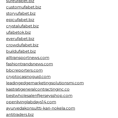
sureufabet.biz
customufabet.biz
storyufabet.biz
epicufabet.biz
crystalufabet.biz
ufabetok.biz
everufabet.biz
crowdufabet.biz
buildufabet.biz
alltransportnews.com
fashiontrandsnews.com
bbcreporters.com
cryptocasinoguid.com
leadingedgemarketingsolutionsmi.com
kastratigeneralcontractinginc.co
bestwholesalenfljerseysshop.com
openlivinglabdays14.com
ayurvedakonsultti-kari-nokela.com
antitraders.biz