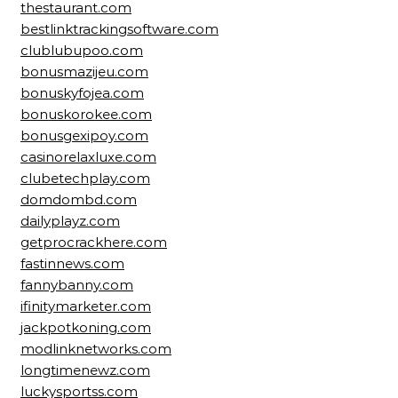
thestaurant.com
bestlinktrackingsoftware.com
clublubupoo.com
bonusmazijeu.com
bonuskyfojea.com
bonuskorokee.com
bonusgexipoy.com
casinorelaxluxe.com
clubetechplay.com
domdombd.com
dailyplayz.com
getprocrackhere.com
fastinnews.com
fannybanny.com
ifinitymarketer.com
jackpotkoning.com
modlinknetworks.com
longtimenewz.com
luckysportss.com