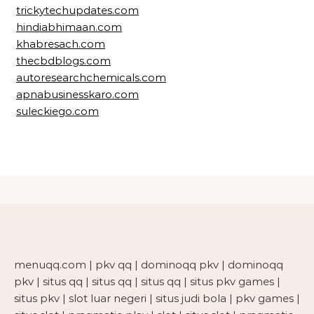
trickytechupdates.com
hindiabhimaan.com
khabresach.com
thecbdblogs.com
autoresearchchemicals.com
apnabusinesskaro.com
suleckiego.com
menuqq.com
|
pkv qq
|
dominoqq pkv
|
dominoqq
pkv
|
situs qq
|
situs qq
|
situs qq
|
situs pkv games
|
situs pkv
|
slot luar negeri
|
situs judi bola
|
pkv games
|