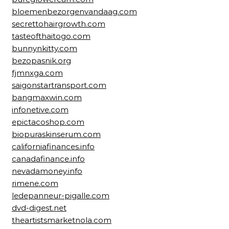
bloemenbezorgenvandaag.com
secrettohairgrowth.com
tasteofthaitogo.com
bunnynkitty.com
bezopasnik.org
fjmnxga.com
saigonstartransport.com
bangmaxwin.com
infonetive.com
epictacoshop.com
biopuraskinserum.com
californiafinances.info
canadafinance.info
nevadamoney.info
rimene.com
ledepanneur-pigalle.com
dvd-digest.net
theartistsmarketnola.com