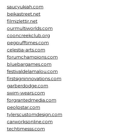
saucyukiah.com
beikastreet.net
filmizlettir.net
ourmultiworlds.com
cooncreekclub.org
pegpufftimes.com
celestia-arts.com
forumchampions.com
bluebargames.com
festivaldelamalou.com
firstsigninnovations.com
garberdodge.com
swim-wears.com
forgrantedmedia.com
peolpstar.com
tylerscustomdesign.com
carworksonline.com
techtimesss.com