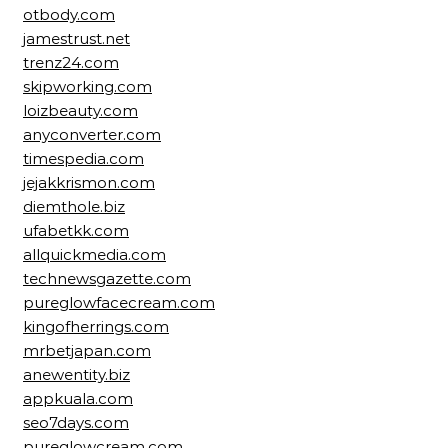
otbody.com
jamestrust.net
trenz24.com
skipworking.com
loizbeauty.com
anyconverter.com
timespedia.com
jejakkrismon.com
diemthole.biz
ufabetkk.com
allquickmedia.com
technewsgazette.com
pureglowfacecream.com
kingofherrings.com
mrbetjapan.com
anewentity.biz
appkuala.com
seo7days.com
pureglowcream.com