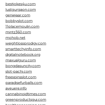
bestjokes4u.com
lustgurgaon.com
geniejaar.com
bobbyslot.com
11placemoulin.com
mintz360.com
mohob.net
weightlossprodigy.com
smarttechyinfo.com
digitalnotebook.org
maxualguru.com
bongdasuncity.com
slot-pachi.com
freespinsslot.com
paradisefurballs.com
aveuere.info
cannabinoidtimes.com
greenproductsgui.com