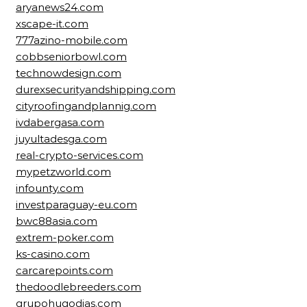
aryanews24.com
xscape-it.com
777azino-mobile.com
cobbseniorbowl.com
technowdesign.com
durexsecurityandshipping.com
cityroofingandplannig.com
ivdabergasa.com
juyultadesga.com
real-crypto-services.com
mypetzworld.com
infounty.com
investparaguay-eu.com
bwc88asia.com
extrem-poker.com
ks-casino.com
carcarepoints.com
thedoodlebreeders.com
grupohugodias.com