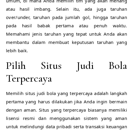
umum, di mana Anda memilih tim yang akan menang
atau hasil imbang. Selain itu, ada juga taruhan
over/under, taruhan pada jumlah gol, hingga taruhan
pada hasil babak pertama atau penuh waktu.
Memahami jenis taruhan yang tepat untuk Anda akan
membantu dalam membuat keputusan taruhan yang
lebih baik.
Pilih Situs Judi Bola
Terpercaya
Memilih situs judi bola yang terpercaya adalah langkah
pertama yang harus dilakukan jika Anda ingin bermain
dengan aman. Situs yang terpercaya biasanya memiliki
lisensi resmi dan menggunakan sistem yang aman
untuk melindungi data pribadi serta transaksi keuangan