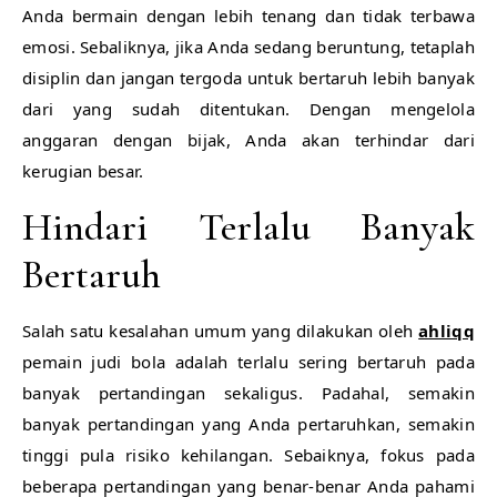
Anda bermain dengan lebih tenang dan tidak terbawa
emosi. Sebaliknya, jika Anda sedang beruntung, tetaplah
disiplin dan jangan tergoda untuk bertaruh lebih banyak
dari yang sudah ditentukan. Dengan mengelola
anggaran dengan bijak, Anda akan terhindar dari
kerugian besar.
Hindari Terlalu Banyak
Bertaruh
Salah satu kesalahan umum yang dilakukan oleh
ahliqq
pemain judi bola adalah terlalu sering bertaruh pada
banyak pertandingan sekaligus. Padahal, semakin
banyak pertandingan yang Anda pertaruhkan, semakin
tinggi pula risiko kehilangan. Sebaiknya, fokus pada
beberapa pertandingan yang benar-benar Anda pahami