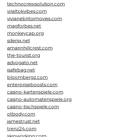
technocrewsolution.com
viraltokvibes.com
vivianebritoimoveis.com
magforbes.net
monkeycap.org
sdenix.net
amarinhillcrest.com
the-tourist.org
advogato.net
isafebag.net
bloombergz.com
enterpriseboosts.com
casino-kartenspiele.com
casino-automatenspiele.org
casino-tischspiele.com
otbody.com
jamestrust.net
trenz24.com
skipworking.com