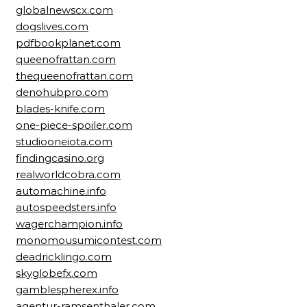
globalnewscx.com
dogslives.com
pdfbookplanet.com
queenofrattan.com
thequeenofrattan.com
denohubpro.com
blades-knife.com
one-piece-spoiler.com
studiooneiota.com
findingcasino.org
realworldcobra.com
automachine.info
autospeedsters.info
wagerchampion.info
monomousumicontest.com
deadricklingo.com
skyglobefx.com
gamblespherex.info
agentur-ramsenthaler.com