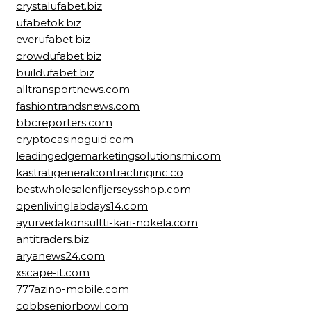
crystalufabet.biz
ufabetok.biz
everufabet.biz
crowdufabet.biz
buildufabet.biz
alltransportnews.com
fashiontrandsnews.com
bbcreporters.com
cryptocasinoguid.com
leadingedgemarketingsolutionsmi.com
kastratigeneralcontractinginc.co
bestwholesalenfljerseysshop.com
openlivinglabdays14.com
ayurvedakonsultti-kari-nokela.com
antitraders.biz
aryanews24.com
xscape-it.com
777azino-mobile.com
cobbseniorbowl.com