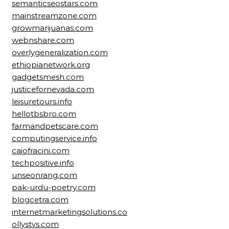
semanticseostars.com
mainstreamzone.com
growmarijuanas.com
webnshare.com
overlygeneralization.com
ethiopianetwork.org
gadgetsmesh.com
justicefornevada.com
leisuretours.info
hellotbsbro.com
farmandpetscare.com
computingservice.info
caiofracini.com
techpositive.info
unseonrang.com
pak-urdu-poetry.com
blogcetra.com
internetmarketingsolutions.co
ollystvs.com