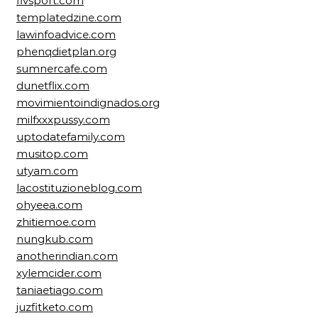
fivsport.com
templatedzine.com
lawinfoadvice.com
phenqdietplan.org
sumnercafe.com
dunetflix.com
movimientoindignados.org
milfxxxpussy.com
uptodatefamily.com
musitop.com
utyam.com
lacostituzioneblog.com
ohyeea.com
zhitiemoe.com
nungkub.com
anotherindian.com
xylemcider.com
taniaetiago.com
juzfitketo.com