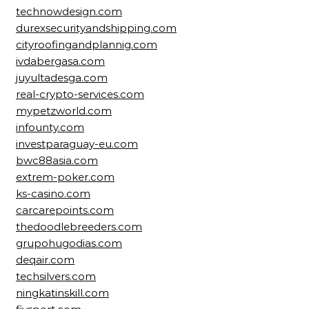
technowdesign.com
durexsecurityandshipping.com
cityroofingandplannig.com
ivdabergasa.com
juyultadesga.com
real-crypto-services.com
mypetzworld.com
infounty.com
investparaguay-eu.com
bwc88asia.com
extrem-poker.com
ks-casino.com
carcarepoints.com
thedoodlebreeders.com
grupohugodias.com
deqair.com
techsilvers.com
ningkatinskill.com