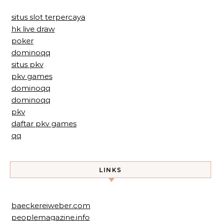
situs slot terpercaya
hk live draw
poker
dominoqq
situs pkv
pkv games
dominoqq
dominoqq
pkv
daftar pkv games
qq
LINKS
baeckereiweber.com
peoplemagazine.info