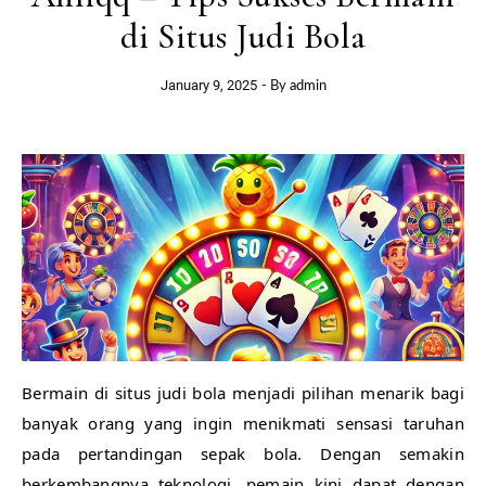
di Situs Judi Bola
January 9, 2025
- By
admin
Bermain di situs judi bola menjadi pilihan menarik bagi
banyak orang yang ingin menikmati sensasi taruhan
pada pertandingan sepak bola. Dengan semakin
berkembangnya teknologi, pemain kini dapat dengan