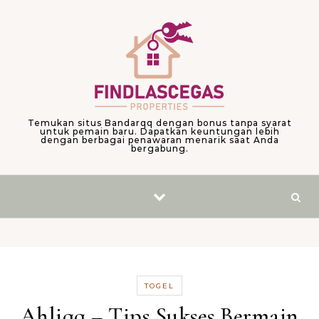
Skip to content
Temukan situs Bandarqq dengan bonus tanpa syarat
untuk pemain baru. Dapatkan keuntungan lebih
dengan berbagai penawaran menarik saat Anda
bergabung.
TOGEL
Ahliqq – Tips Sukses Bermain