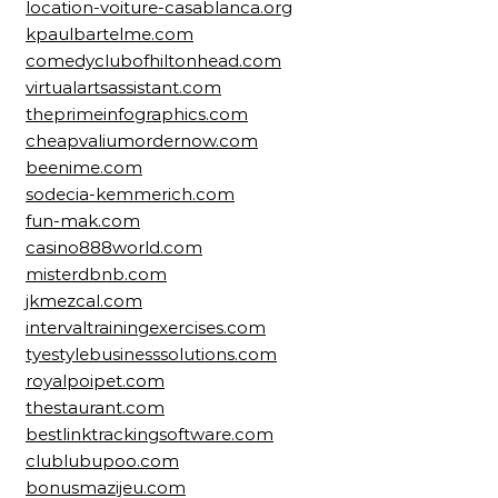
location-voiture-casablanca.org
kpaulbartelme.com
comedyclubofhiltonhead.com
virtualartsassistant.com
theprimeinfographics.com
cheapvaliumordernow.com
beenime.com
sodecia-kemmerich.com
fun-mak.com
casino888world.com
misterdbnb.com
jkmezcal.com
intervaltrainingexercises.com
tyestylebusinesssolutions.com
royalpoipet.com
thestaurant.com
bestlinktrackingsoftware.com
clublubupoo.com
bonusmazijeu.com