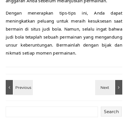
anggaran Anda sebelum melanjutkan permainan.
Dengan menerapkan tips-tips ini, Anda dapat
meningkatkan peluang untuk meraih kesuksesan saat
bermain di situs judi bola. Namun, selalu ingat bahwa
judi bola tetaplah sebuah permainan yang mengandung
unsur keberuntungan. Bermainlah dengan bijak dan
nikmati setiap momen permainan.
Search