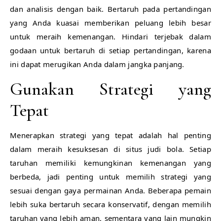
dan analisis dengan baik. Bertaruh pada pertandingan
yang Anda kuasai memberikan peluang lebih besar
untuk meraih kemenangan. Hindari terjebak dalam
godaan untuk bertaruh di setiap pertandingan, karena
ini dapat merugikan Anda dalam jangka panjang.
Gunakan Strategi yang
Tepat
Menerapkan strategi yang tepat adalah hal penting
dalam meraih kesuksesan di situs judi bola. Setiap
taruhan memiliki kemungkinan kemenangan yang
berbeda, jadi penting untuk memilih strategi yang
sesuai dengan gaya permainan Anda. Beberapa pemain
lebih suka bertaruh secara konservatif, dengan memilih
taruhan yang lebih aman, sementara yang lain mungkin