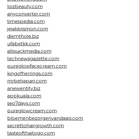
loizbeauty.com
anyconverter.com
timespedia.com
jejakkrismon.com
diemthole.biz
ufabetkk.com
allquickmedia.com
technewsgazette.com
pureglowfacecream.com
kingofherrings.com
mrbetjapan.com
anewentity.biz
appkuala.com
seo7days.com
pureglowcream.com
bloemenbezorgenvandaag.com
secrettohairgrowth.com
tasteofthaitogo.com