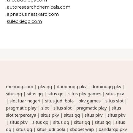
autoresearchchemicals.com
apnabusinesskaro.com
suleckiego.com
menuqq.com
|
pkv qq
|
dominoqq pkv
|
dominoqq pkv
|
situs qq
|
situs qq
|
situs qq
|
situs pkv games
|
situs pkv
|
slot luar negeri
|
situs judi bola
|
pkv games
|
situs slot
|
pragmatic play
|
slot
|
situs slot
|
pragmatic play
|
situs
slot terpercaya
|
situs pkv
|
situs qq
|
situs pkv
|
situs pkv
|
situs pkv
|
situs qq
|
situs qq
|
situs qq
|
situs qq
|
situs
qq
|
situs qq
|
situs judi bola
|
sbobet wap
|
bandarqq pkv