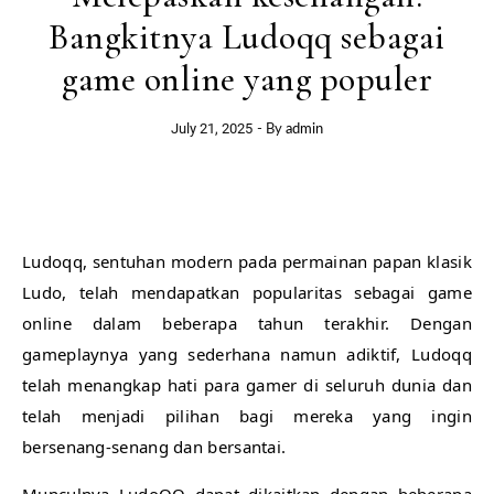
Bangkitnya Ludoqq sebagai
game online yang populer
July 21, 2025
- By
admin
Ludoqq, sentuhan modern pada permainan papan klasik
Ludo, telah mendapatkan popularitas sebagai game
online dalam beberapa tahun terakhir. Dengan
gameplaynya yang sederhana namun adiktif, Ludoqq
telah menangkap hati para gamer di seluruh dunia dan
telah menjadi pilihan bagi mereka yang ingin
bersenang-senang dan bersantai.