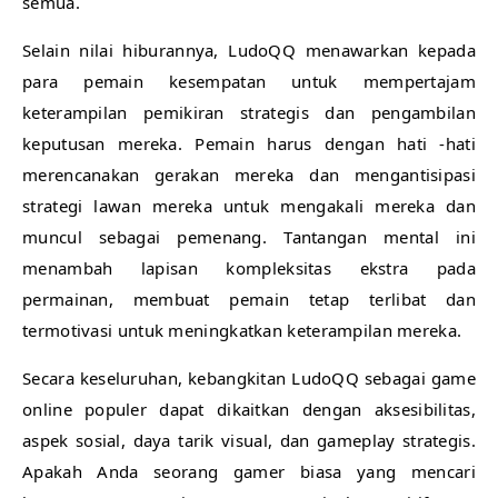
semua.
Selain nilai hiburannya, LudoQQ menawarkan kepada
para pemain kesempatan untuk mempertajam
keterampilan pemikiran strategis dan pengambilan
keputusan mereka. Pemain harus dengan hati -hati
merencanakan gerakan mereka dan mengantisipasi
strategi lawan mereka untuk mengakali mereka dan
muncul sebagai pemenang. Tantangan mental ini
menambah lapisan kompleksitas ekstra pada
permainan, membuat pemain tetap terlibat dan
termotivasi untuk meningkatkan keterampilan mereka.
Secara keseluruhan, kebangkitan LudoQQ sebagai game
online populer dapat dikaitkan dengan aksesibilitas,
aspek sosial, daya tarik visual, dan gameplay strategis.
Apakah Anda seorang gamer biasa yang mencari