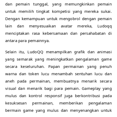
dan pemain tunggal, yang memungkinkan pemain
untuk memilih tingkat kompetisi yang mereka sukai.
Dengan kemampuan untuk mengobrol dengan pemain
lain dan menyesuaikan avatar mereka, Ludoqq
menciptakan rasa kebersamaan dan persahabatan di
antara para pemainnya.
Selain itu, LudoQQ menampilkan grafik dan animasi
yang semarak yang meningkatkan pengalaman game
secara keseluruhan. Papan permainan yang penuh
warna dan token lucu menambah sentuhan lucu dan
aneh pada permainan, membuatnya menarik secara
visual dan menarik bagi para pemain. Gameplay yang
mulus dan kontrol responsif juga berkontribusi pada
kesuksesan permainan, memberikan pengalaman
bermain game yang mulus dan menyenangkan untuk