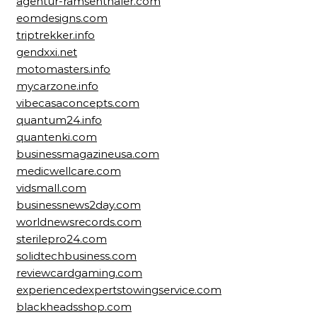
agentur-ramsenthaler.com
eomdesigns.com
triptrekker.info
gendxxi.net
motomasters.info
mycarzone.info
vibecasaconcepts.com
quantum24.info
quantenki.com
businessmagazineusa.com
medicwellcare.com
vidsmall.com
businessnews2day.com
worldnewsrecords.com
sterilepro24.com
solidtechbusiness.com
reviewcardgaming.com
experiencedexpertstowingservice.com
blackheadsshop.com