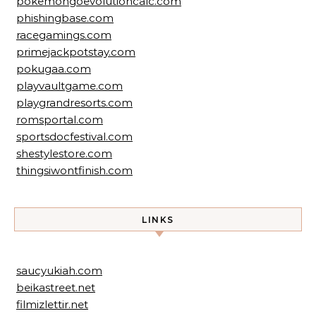
pokemongoevolutioncalc.com
phishingbase.com
racegamings.com
primejackpotstay.com
pokugaa.com
playvaultgame.com
playgrandresorts.com
romsportal.com
sportsdocfestival.com
shestylestore.com
thingsiwontfinish.com
LINKS
saucyukiah.com
beikastreet.net
filmizlettir.net