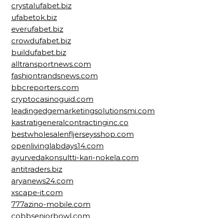
crystalufabet.biz
ufabetok.biz
everufabet.biz
crowdufabet.biz
buildufabet.biz
alltransportnews.com
fashiontrandsnews.com
bbcreporters.com
cryptocasinoguid.com
leadingedgemarketingsolutionsmi.com
kastratigeneralcontractinginc.co
bestwholesalenfljerseysshop.com
openlivinglabdays14.com
ayurvedakonsultti-kari-nokela.com
antitraders.biz
aryanews24.com
xscape-it.com
777azino-mobile.com
cobbseniorbowl.com