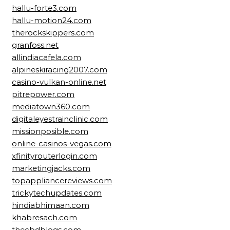
hallu-forte3.com
hallu-motion24.com
therockskippers.com
granfoss.net
allindiacafela.com
alpineskiracing2007.com
casino-vulkan-online.net
pitrepower.com
mediatown360.com
digitaleyestrainclinic.com
missionposible.com
online-casinos-vegas.com
xfinityrouterlogin.com
marketingjacks.com
topappliancereviews.com
trickytechupdates.com
hindiabhimaan.com
khabresach.com
thecbdblogs.com