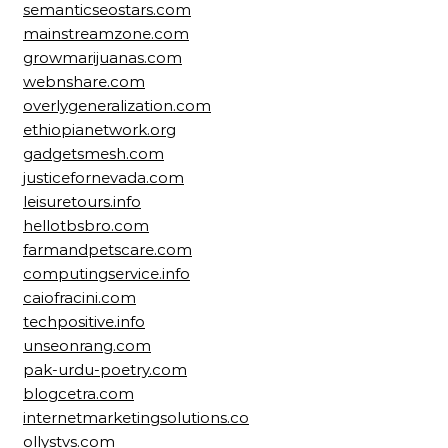
semanticseostars.com
mainstreamzone.com
growmarijuanas.com
webnshare.com
overlygeneralization.com
ethiopianetwork.org
gadgetsmesh.com
justicefornevada.com
leisuretours.info
hellotbsbro.com
farmandpetscare.com
computingservice.info
caiofracini.com
techpositive.info
unseonrang.com
pak-urdu-poetry.com
blogcetra.com
internetmarketingsolutions.co
ollystvs.com