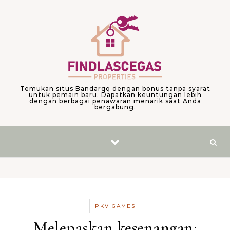
Skip to content
Temukan situs Bandarqq dengan bonus tanpa syarat
untuk pemain baru. Dapatkan keuntungan lebih
dengan berbagai penawaran menarik saat Anda
bergabung.
PKV GAMES
Melepaskan kesenangan: