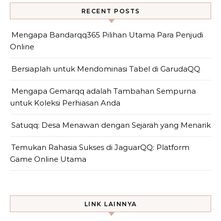
RECENT POSTS
Mengapa Bandarqq365 Pilihan Utama Para Penjudi
Online
Bersiaplah untuk Mendominasi Tabel di GarudaQQ
Mengapa Gemarqq adalah Tambahan Sempurna
untuk Koleksi Perhiasan Anda
Satuqq: Desa Menawan dengan Sejarah yang Menarik
Temukan Rahasia Sukses di JaguarQQ: Platform
Game Online Utama
LINK LAINNYA