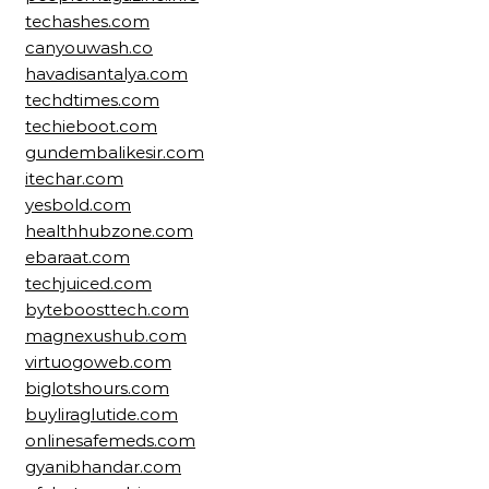
techashes.com
canyouwash.co
havadisantalya.com
techdtimes.com
techieboot.com
gundembalikesir.com
itechar.com
yesbold.com
healthhubzone.com
ebaraat.com
techjuiced.com
byteboosttech.com
magnexushub.com
virtuogoweb.com
biglotshours.com
buyliraglutide.com
onlinesafemeds.com
gyanibhandar.com