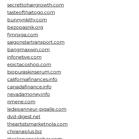
secrettohairgrowth.com
tasteofthaitogo.com
bunnynkitty.com
bezopasnik.org
fjmnxga.com
saigonstartransport.com
bangmaxwin.com
infonetive.com
epictacoshop.com
biopuraskinserum.com
californiafinances.info
canadafinance.info
nevadamoney.info
rimene.com
ledepanneur-pigalle.com
dvd-digest.net
theartistsmarketnola.com
chiranaplus.biz
stackspancakebar.com