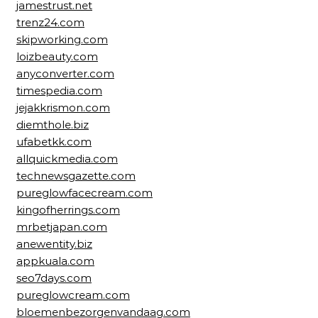
jamestrust.net
trenz24.com
skipworking.com
loizbeauty.com
anyconverter.com
timespedia.com
jejakkrismon.com
diemthole.biz
ufabetkk.com
allquickmedia.com
technewsgazette.com
pureglowfacecream.com
kingofherrings.com
mrbetjapan.com
anewentity.biz
appkuala.com
seo7days.com
pureglowcream.com
bloemenbezorgenvandaag.com