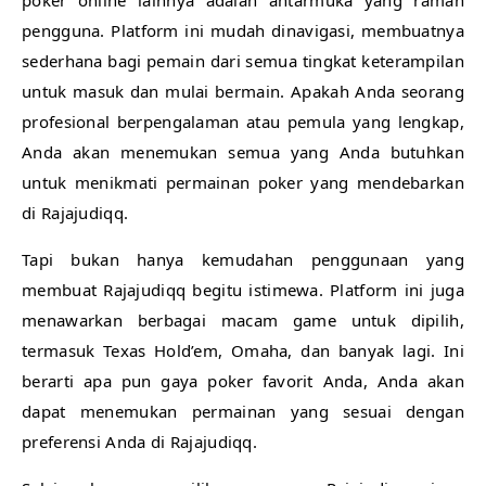
poker online lainnya adalah antarmuka yang ramah
pengguna. Platform ini mudah dinavigasi, membuatnya
sederhana bagi pemain dari semua tingkat keterampilan
untuk masuk dan mulai bermain. Apakah Anda seorang
profesional berpengalaman atau pemula yang lengkap,
Anda akan menemukan semua yang Anda butuhkan
untuk menikmati permainan poker yang mendebarkan
di Rajajudiqq.
Tapi bukan hanya kemudahan penggunaan yang
membuat Rajajudiqq begitu istimewa. Platform ini juga
menawarkan berbagai macam game untuk dipilih,
termasuk Texas Hold’em, Omaha, dan banyak lagi. Ini
berarti apa pun gaya poker favorit Anda, Anda akan
dapat menemukan permainan yang sesuai dengan
preferensi Anda di Rajajudiqq.