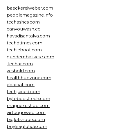
baeckereiweber.com
peoplemagazine.info
techashes.com
canyouwash.co
havadisantalya.com
techdtimes.com
techieboot.com
gundembalikesir.com
itechar.com
yesbold.com
healthhubzone.com
ebaraat.com
techjuiced.com
byteboosttech.com
magnexushub.com
virtuogoweb.com
biglotshours.com
buyliraglutide.com