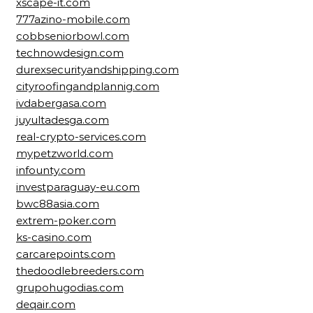
xscape-it.com
777azino-mobile.com
cobbseniorbowl.com
technowdesign.com
durexsecurityandshipping.com
cityroofingandplannig.com
ivdabergasa.com
juyultadesga.com
real-crypto-services.com
mypetzworld.com
infounty.com
investparaguay-eu.com
bwc88asia.com
extrem-poker.com
ks-casino.com
carcarepoints.com
thedoodlebreeders.com
grupohugodias.com
deqair.com