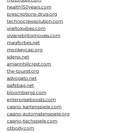
health150years.com
prescriptions-drug.org
technocrewsolution.com
viraltokvibes.com
vivianebritoimoveis.com
magforbes.net
monkeycap.org
sdenix.net
amarinhillcrest.com
the-tourist.org
advogato.net
isafebag.net
bloombergz.com
enterpriseboosts.com
casino-kartenspiele.com
casino-automatenspiele.org
casino-tischspiele.com
otbody.com