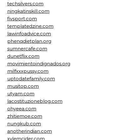
techsilvers.com
ningkatinskill.com
fivsport.com
templatedzine.com
lawinfoadvice.com
phenqdietplan.org
sumnercafe.com
dunetflix.com
movimientoindignados.org
milfxxxpussy.com
uptodatefamily.com
musitop.com
utyam.com
lacostituzioneblog.com
ohyeea.com
zhitiemoe.com
nungkub.com
anotherindian.com
xylemcider.com