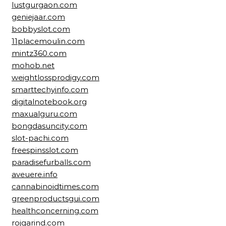
lustgurgaon.com
geniejaar.com
bobbyslot.com
11placemoulin.com
mintz360.com
mohob.net
weightlossprodigy.com
smarttechyinfo.com
digitalnotebook.org
maxualguru.com
bongdasuncity.com
slot-pachi.com
freespinsslot.com
paradisefurballs.com
aveuere.info
cannabinoidtimes.com
greenproductsgui.com
healthconcerning.com
rojgarind.com