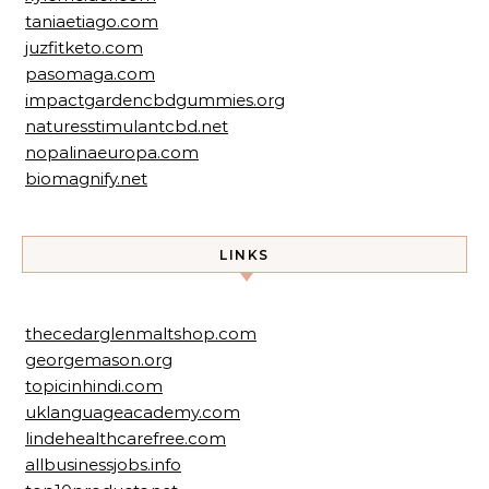
taniaetiago.com
juzfitketo.com
pasomaga.com
impactgardencbdgummies.org
naturesstimulantcbd.net
nopalinaeuropa.com
biomagnify.net
LINKS
thecedarglenmaltshop.com
georgemason.org
topicinhindi.com
uklanguageacademy.com
lindehealthcarefree.com
allbusinessjobs.info