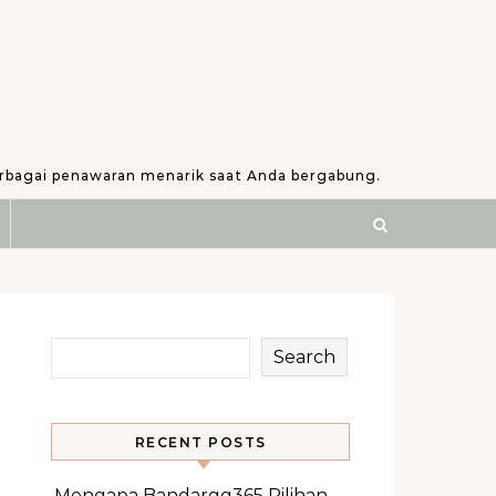
rbagai penawaran menarik saat Anda bergabung.
Search
RECENT POSTS
Mengapa Bandarqq365 Pilihan