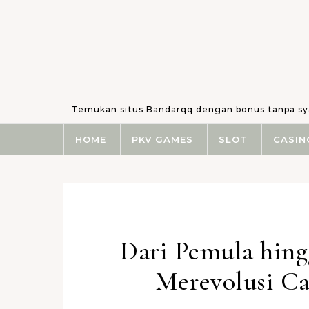
Skip to content
Temukan situs Bandarqq dengan bonus tanpa sy
HOME
PKV GAMES
SLOT
CASIN
Dari Pemula hin
Merevolusi C