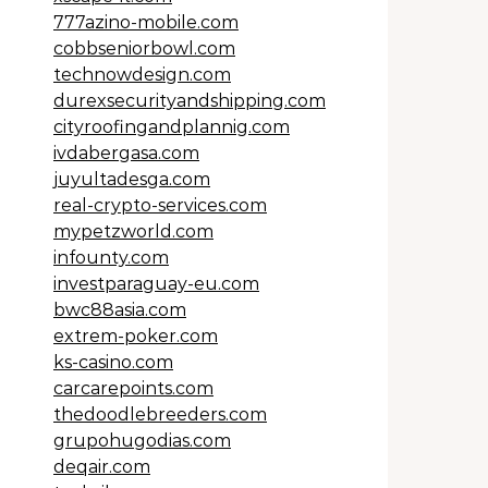
777azino-mobile.com
cobbseniorbowl.com
technowdesign.com
durexsecurityandshipping.com
cityroofingandplannig.com
ivdabergasa.com
juyultadesga.com
real-crypto-services.com
mypetzworld.com
infounty.com
investparaguay-eu.com
bwc88asia.com
extrem-poker.com
ks-casino.com
carcarepoints.com
thedoodlebreeders.com
grupohugodias.com
deqair.com