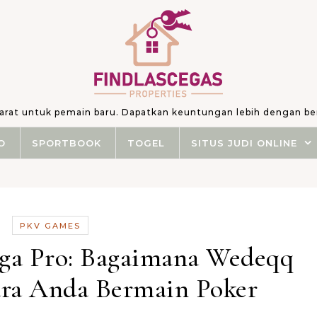
arat untuk pemain baru. Dapatkan keuntungan lebih dengan be
O
SPORTBOOK
TOGEL
SITUS JUDI ONLINE
PKV GAMES
gga Pro: Bagaimana Wedeqq
ara Anda Bermain Poker