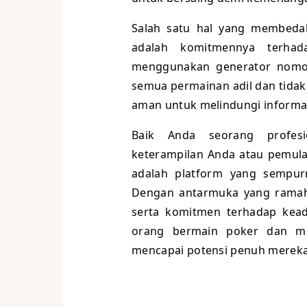
Salah satu hal yang membedak
adalah komitmennya terhada
menggunakan generator nomo
semua permainan adil dan tidak
aman untuk melindungi informa
Baik Anda seorang profes
keterampilan Anda atau pemula
adalah platform yang sempur
Dengan antarmuka yang ramah
serta komitmen terhadap kead
orang bermain poker dan me
mencapai potensi penuh mereka